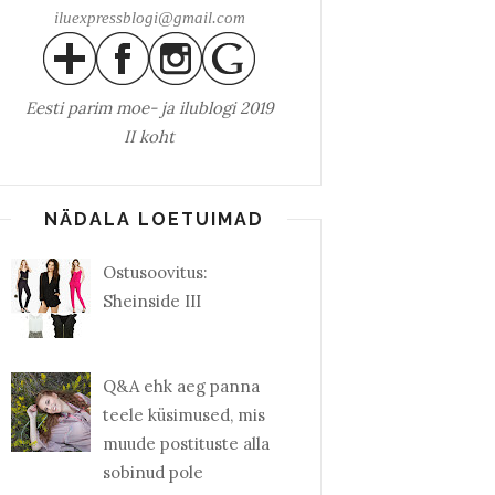
iluexpressblogi@gmail.com
Eesti parim
moe- ja ilublogi 2019
II koht
NÄDALA LOETUIMAD
Ostusoovitus:
Sheinside III
Q&A ehk aeg panna
teele küsimused, mis
muude postituste alla
sobinud pole