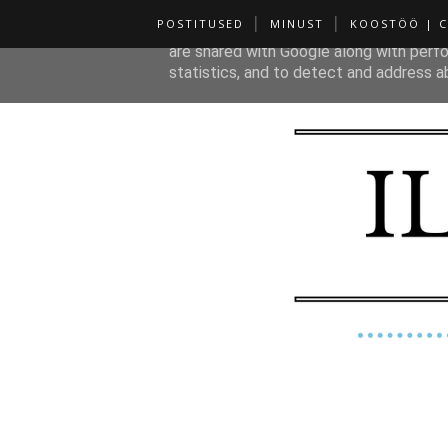
POSTITUSED
MINUST
KOOSTÖÖ | 
This site uses cookies from Google to de
are shared with Google along with perfo
statistics, and to detect and address a