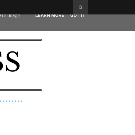
ser-agent
rate usage
LEARN MORE
GOT IT