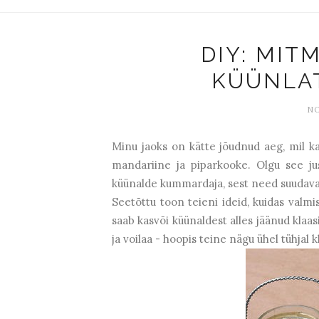
DIY: MIT
KÜÜNLA
NO
Minu jaoks on kätte jõudnud aeg, mil ka
mandariine ja piparkooke. Olgu see ju
küünalde kummardaja, sest need suudava
Seetõttu toon teieni ideid, kuidas valmi
saab kasvõi küünaldest alles jäänud klaas
ja voilaa - hoopis teine nägu ühel tühjal k