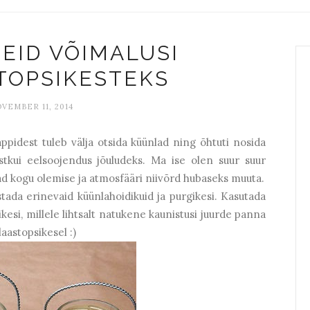
MEID VÕIMALUSI
TOPSIKESTEKS
VEMBER 11, 2014
ppidest tuleb välja otsida küünlad ning õhtuti nosida
stkui eelsoojendus jõuludeks. Ma ise olen suur suur
d kogu olemise ja atmosfääri niivõrd hubaseks muuta.
stada erinevaid küünlahoidikuid ja purgikesi. Kasutada
ikesi, millele lihtsalt natukene kaunistusi juurde panna
laastopsikesel :)