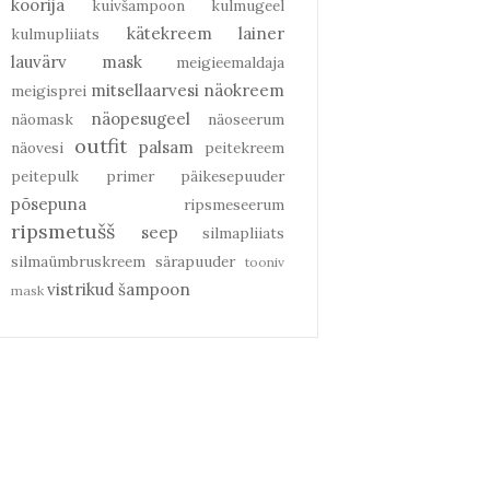
koorija
kuivšampoon
kulmugeel
kätekreem
lainer
kulmupliiats
lauvärv
mask
meigieemaldaja
mitsellaarvesi
näokreem
meigisprei
näopesugeel
näomask
näoseerum
outfit
palsam
näovesi
peitekreem
peitepulk
primer
päikesepuuder
põsepuna
ripsmeseerum
ripsmetušš
seep
silmapliiats
silmaümbruskreem
särapuuder
tooniv
vistrikud
šampoon
mask