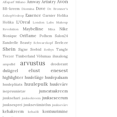
Avon
Amway
Artistry
Alfaparf Milano
Dove
BB-kreem
Diomina
Dr. Bronner's
Essence
Garnier
Holika
EshopWedrop
L'Oreal
Holika
London Labs
Makeup
Maybelline
Nike
Revolution
Mixa
Oriflame
Nonique
Polhem
Salon24
Sandrelle Beauty
Seele.ee
Schwarzkopf
Shein
Signe Seebid
Tangle
Sothys
Teezer
Timberland
Võlumaa ilusalong
arvustus
deodorant
ampullid
elust enesest
dušigeel
highlighter
huuleläige
huulepalsam
huulepulk
huulevärv
huulepliiats
jumestuskreem
isepruunistav
juukseseerum
juuksehari
juuksekreem
juuksesprei
juukseviimistlus
juuksevärv
kehakreem
kontuurimine
kehaõli