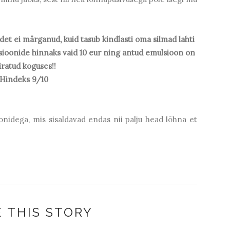
odet ei märganud, kuid tasub kindlasti oma silmad lahti
sioonide hinnaks vaid 10 eur ning antud emulsioon on
iratud koguses!!
Hindeks 9/10
idega, mis sisaldavad endas nii palju head lõhna et
 THIS STORY