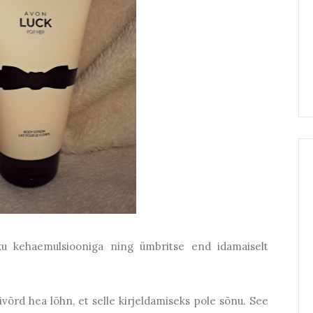
ku kehaemulsiooniga ning ümbritse end idamaiselt
võrd hea lõhn, et selle kirjeldamiseks pole sõnu. See