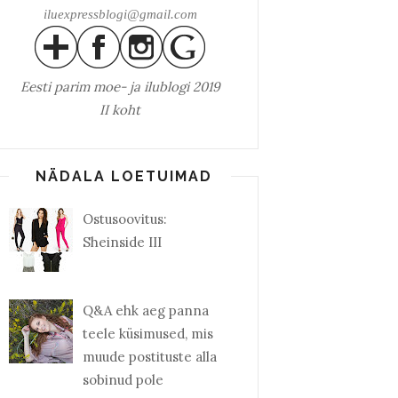
iluexpressblogi@gmail.com
Eesti parim
moe- ja ilublogi 2019
II koht
NÄDALA LOETUIMAD
Ostusoovitus:
Sheinside III
Q&A ehk aeg panna
teele küsimused, mis
muude postituste alla
sobinud pole