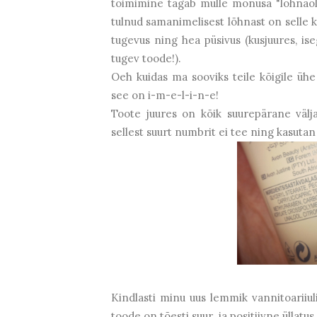
toimimine tagab mulle mõnusa "lõhnaõl
tulnud samanimelisest lõhnast on selle k
tugevus ning hea püsivus (kusjuures, is
tugev toode!).
Oeh kuidas ma sooviks teile kõigile üh
see on i-m-e-l-i-n-e!
Toote juures on kõik suurepärane välja
sellest suurt numbrit ei tee ning kasutan
Kindlasti minu uus lemmik vannitoariiuli
toode on tõesti suur ja positiivne üllatu