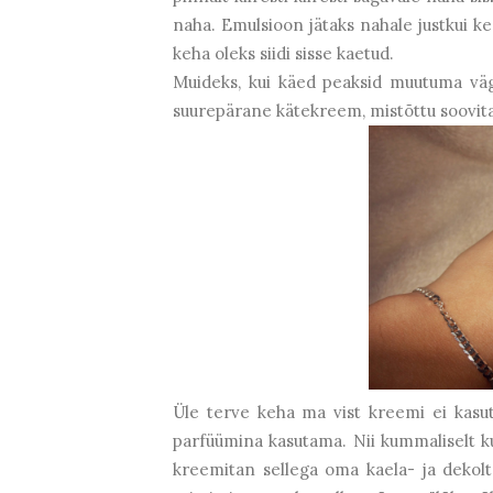
naha. Emulsioon jätaks nahale justkui ke
keha oleks siidi sisse kaetud.
Muideks, kui käed peaksid muutuma väg
suurepärane kätekreem, mistõttu soovita
Üle terve keha ma vist kreemi ei kasut
parfüümina kasutama. Nii kummaliselt ku
kreemitan sellega oma kaela- ja dekolte