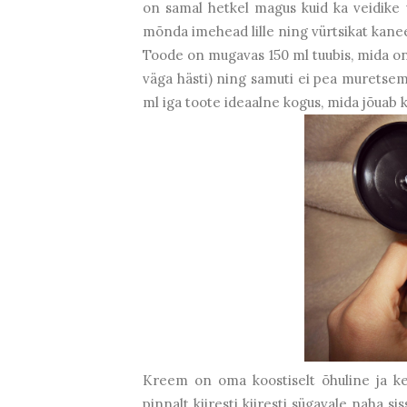
on samal hetkel magus kuid ka veidike v
mõnda imehead lille ning vürtsikat kanee
Toode on mugavas 150 ml tuubis, mida on
väga hästi) ning samuti ei pea muretsema
ml iga toote ideaalne kogus, mida jõuab k
Kreem on oma koostiselt õhuline ja k
pinnalt kiiresti kiiresti sügavale naha s