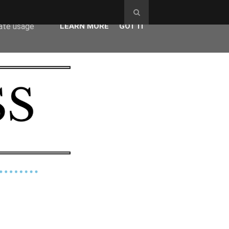
ser-agent
rate usage
LEARN MORE
GOT IT