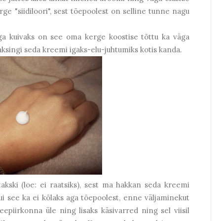
rge "siidiloori", sest tõepoolest on selline tunne nagu
a kuivaks on see oma kerge koostise tõttu ka väga
ksingi seda kreemi igaks-elu-juhtumiks kotis kanda.
akski (loe: ei raatsiks), sest ma hakkan seda kreemi
i see ka ei kõlaks aga tõepoolest, enne väljaminekut
epiirkonna üle ning lisaks käsivarred ning sel viisil