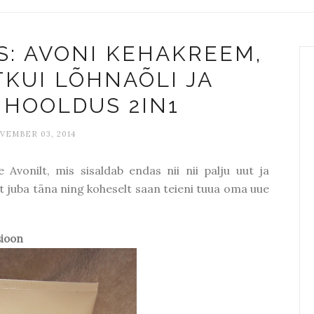
: AVONI KEHAKREEM,
TKUI LÕHNAÕLI JA
 HOOLDUS 2IN1
VEMBER 03, 2014
Avonilt, mis sisaldab endas nii nii palju uut ja
 juba täna ning koheselt saan teieni tuua oma uue
sioon