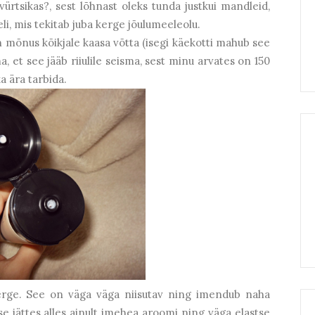
ürtsikas?, sest lõhnast oleks tunda justkui mandleid,
li, mis tekitab juba kerge jõulumeeleolu.
 mõnus kõikjale kaasa võtta (isegi käekotti mahub see
, et see jääb riiulile seisma, sest minu arvates on 150
a ära tarbida.
erge. See on väga väga niisutav ning imendub naha
isse jättes alles ainult imehea aroomi ning väga elastse