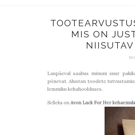
TOOTEARVUSTUS
MIS ON JUS
NIISUTAV
NO
Laupäeval saabus minuni suur pakike 
põnevat. Alustan toodete tutvustamist
lemmiku kehahoolduses.
Selleks on
Avon Luck For Her kehaemul