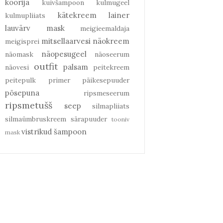
koorija
kuivšampoon
kulmugeel
kätekreem
lainer
kulmupliiats
lauvärv
mask
meigieemaldaja
mitsellaarvesi
näokreem
meigisprei
näopesugeel
näomask
näoseerum
outfit
palsam
näovesi
peitekreem
peitepulk
primer
päikesepuuder
põsepuna
ripsmeseerum
ripsmetušš
seep
silmapliiats
silmaümbruskreem
särapuuder
tooniv
vistrikud
šampoon
mask