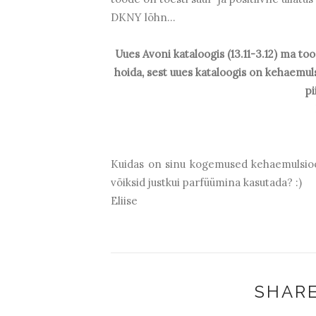
DKNY lõhn...
Uues Avoni kataloogis (13.11-3.12) ma to
hoida, sest uues kataloogis on kehaemul
pi
Kuidas on sinu kogemused kehaemulsioon
võiksid justkui parfüümina kasutada? :)
Eliise
SHARE