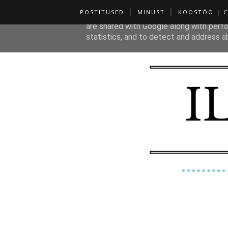
POSTITUSED
MINUST
KOOSTÖÖ | 
This site uses cookies from Google to de
are shared with Google along with perfo
statistics, and to detect and address a