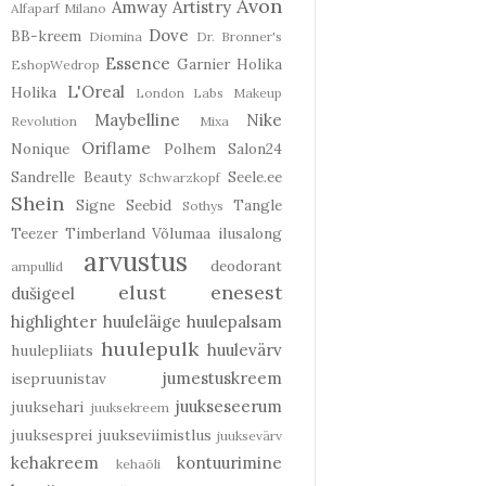
Avon
Amway
Artistry
Alfaparf Milano
Dove
BB-kreem
Diomina
Dr. Bronner's
Essence
Garnier
Holika
EshopWedrop
L'Oreal
Holika
London Labs
Makeup
Maybelline
Nike
Revolution
Mixa
Oriflame
Nonique
Polhem
Salon24
Sandrelle Beauty
Seele.ee
Schwarzkopf
Shein
Signe Seebid
Tangle
Sothys
Teezer
Timberland
Võlumaa ilusalong
arvustus
deodorant
ampullid
elust enesest
dušigeel
highlighter
huuleläige
huulepalsam
huulepulk
huulevärv
huulepliiats
jumestuskreem
isepruunistav
juukseseerum
juuksehari
juuksekreem
juuksesprei
juukseviimistlus
juuksevärv
kehakreem
kontuurimine
kehaõli