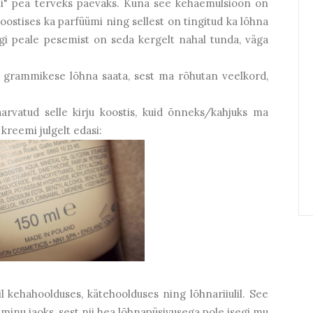
i" pea terveks päevaks. Kuna see kehaemulsioon on
oostises ka parfüümi ning sellest on tingitud ka lõhna
egi peale pesemist on seda kergelt nahal tunda, väga
e grammikese lõhna saata, sest ma rõhutan veelkord,
arvatud selle kirju koostis, kuid õnneks/kahjuks ma
 kreemi julgelt edasi:
l kehahoolduses, kätehoolduses ning lõhnariiulil. See
s minu jaoks, sest nii hea lõhnapüsivusega pole isegi mu