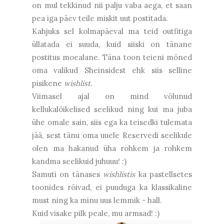
on mul tekkinud nii palju vaba aega, et saan
pea iga päev teile miskit uut postitada.
Kahjuks sel kolmapäeval ma teid outfitiga
üllatada ei suuda, kuid siiski on tänane
postitus moealane. Täna toon teieni mõned
oma valikud Sheinsidest ehk siis selline
pisikene
wishlist.
Viimasel ajal on mind võlunud
kellukalõikelised seelikud ning kui ma juba
ühe omale sain, siis ega ka teisedki tulemata
jää, sest tänu oma uuele Reservedi seelikule
olen ma hakanud üha rohkem ja rohkem
kandma seelikuid juhuuu! :)
Samuti on tänases
wishlistis
ka pastellsetes
toonides rõivad, ei puuduga ka klassikaline
must ning ka minu uus lemmik - hall.
Kuid visake pilk peale, mu armsad! :)