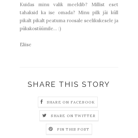
Kuidas minu valik meeldib? Millist eset
tahaksid ka ise omada? Minu pilk jäi küll
pikalt pikalt peatuma roosale seelikukesele ja
pükskostüümile... :)
Eliise
SHARE THIS STORY
SHARE ON FACEBOOK
SHARE ON TWITTER
PIN THIS POST