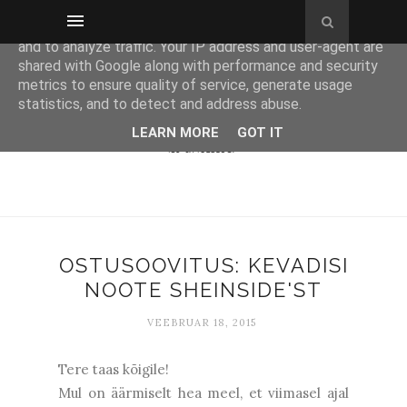
This site uses cookies from Google to deliver its services
and to analyze traffic. Your IP address and user-agent are
shared with Google along with performance and security
metrics to ensure quality of service, generate usage
statistics, and to detect and address abuse.
LEARN MORE
GOT IT
OSTUSOOVITUS: KEVADISI
NOOTE SHEINSIDE'ST
VEEBRUAR 18, 2015
Tere taas kõigile!
Mul on äärmiselt hea meel, et viimasel ajal