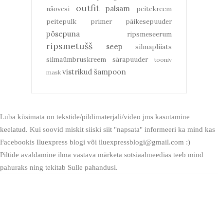
outfit
palsam
näovesi
peitekreem
peitepulk
primer
päikesepuuder
põsepuna
ripsmeseerum
ripsmetušš
seep
silmapliiats
silmaümbruskreem
särapuuder
tooniv
vistrikud
šampoon
mask
Luba küsimata on tekstide/pildimaterjali/video jms kasutamine
keelatud. Kui soovid miskit siiski siit "napsata" informeeri ka mind kas
Facebookis Iluexpress blogi või iluexpressblogi@gmail.com :)
Piltide avaldamine ilma vastava märketa sotsiaalmeedias teeb mind
pahuraks ning tekitab Sulle pahandusi.