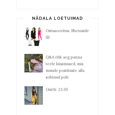
NÄDALA LOETUIMAD
Ostusoovitus: Sheinside
III
Q&A ehk aeg panna
teele küsimused, mis
muude postituste alla
sobinud pole
Outfit: 23.05