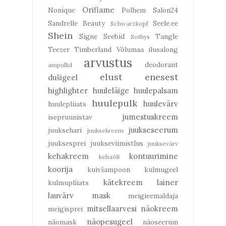
Oriflame
Nonique
Polhem
Salon24
Sandrelle Beauty
Seele.ee
Schwarzkopf
Shein
Signe Seebid
Tangle
Sothys
Teezer
Timberland
Võlumaa ilusalong
arvustus
deodorant
ampullid
elust enesest
dušigeel
highlighter
huuleläige
huulepalsam
huulepulk
huulevärv
huulepliiats
jumestuskreem
isepruunistav
juukseseerum
juuksehari
juuksekreem
juuksesprei
juukseviimistlus
juuksevärv
kehakreem
kontuurimine
kehaõli
koorija
kuivšampoon
kulmugeel
kätekreem
lainer
kulmupliiats
lauvärv
mask
meigieemaldaja
mitsellaarvesi
näokreem
meigisprei
näopesugeel
näomask
näoseerum