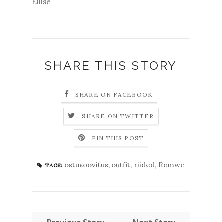
Eliise
SHARE THIS STORY
SHARE ON FACEBOOK
SHARE ON TWITTER
PIN THIS POST
ostusoovitus
,
outfit
,
riided
,
Romwe
TAGS:
← Previous Story
Next Story →