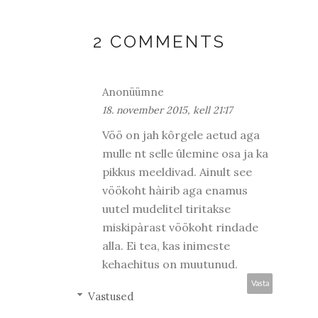
2 COMMENTS
Anonüümne
18. november 2015, kell 21:17
Vöö on jah kôrgele aetud aga
mulle nt selle ûlemine osa ja ka
pikkus meeldivad. Ainult see
vöökoht hàirib aga enamus
uutel mudelitel tiritakse
miskipàrast vöökoht rindade
alla. Ei tea, kas inimeste
kehaehitus on muutunud.
Vasta
Vastused