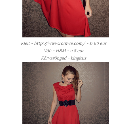
Kleit -
http://www.romwe.com/
- 17.60 eur
Vöö - H&M - u 5 eur
Kõrvarõngad - kingitus