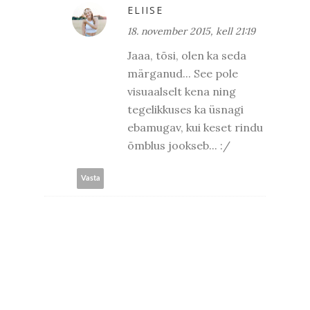
ELIISE
18. november 2015, kell 21:19
Jaaa, tõsi, olen ka seda
märganud... See pole
visuaalselt kena ning
tegelikkuses ka üsnagi
ebamugav, kui keset rindu
õmblus jookseb... :/
Vasta