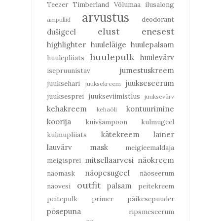
Teezer
Timberland
Võlumaa ilusalong
arvustus
deodorant
ampullid
elust enesest
dušigeel
highlighter
huuleläige
huulepalsam
huulepulk
huulevärv
huulepliiats
jumestuskreem
isepruunistav
juukseseerum
juuksehari
juuksekreem
juuksesprei
juukseviimistlus
juuksevärv
kehakreem
kontuurimine
kehaõli
koorija
kuivšampoon
kulmugeel
kätekreem
lainer
kulmupliiats
lauvärv
mask
meigieemaldaja
mitsellaarvesi
näokreem
meigisprei
näopesugeel
näomask
näoseerum
outfit
palsam
näovesi
peitekreem
peitepulk
primer
päikesepuuder
põsepuna
ripsmeseerum