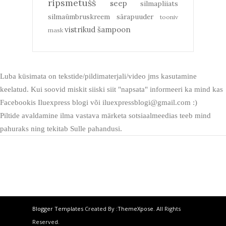
ripsmetušš
seep
silmapliiats
silmaümbruskreem
särapuuder
tooniv
vistrikud
šampoon
mask
Luba küsimata on tekstide/pildimaterjali/video jms kasutamine
keelatud. Kui soovid miskit siiski siit "napsata" informeeri ka mind kas
Facebookis Iluexpress blogi või iluexpressblogi@gmail.com :)
Piltide avaldamine ilma vastava märketa sotsiaalmeedias teeb mind
pahuraks ning tekitab Sulle pahandusi.
Blogger Templates
Created By :
ThemeXpose
. All Rights
Reserved.