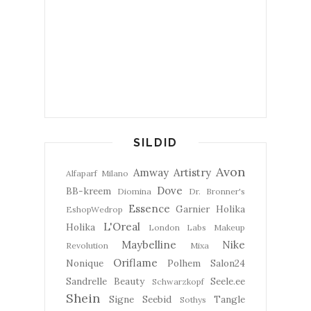
SILDID
Avon
Amway
Artistry
Alfaparf Milano
Dove
BB-kreem
Diomina
Dr. Bronner's
Essence
Garnier
Holika
EshopWedrop
L'Oreal
Holika
London Labs
Makeup
Maybelline
Nike
Revolution
Mixa
Oriflame
Nonique
Polhem
Salon24
Sandrelle Beauty
Seele.ee
Schwarzkopf
Shein
Signe Seebid
Tangle
Sothys