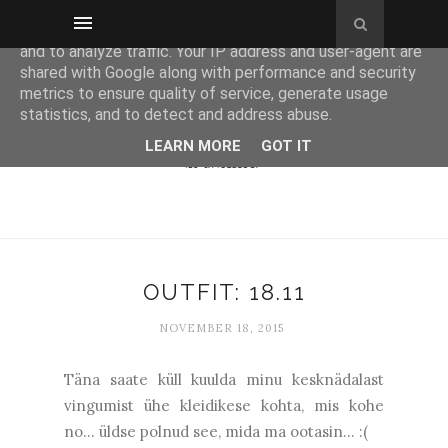
This site uses cookies from Google to deliver its services
and to analyze traffic. Your IP address and user-agent are
shared with Google along with performance and security
metrics to ensure quality of service, generate usage
statistics, and to detect and address abuse.
LEARN MORE
GOT IT
OUTFIT: 18.11
NOVEMBER 18, 2015
Täna saate küll kuulda minu kesknädalast
vingumist ühe kleidikese kohta, mis kohe
no... üldse polnud see, mida ma ootasin... :(