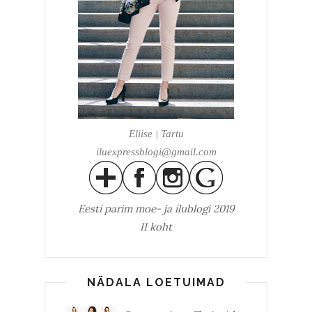
Eliise | Tartu
iluexpressblogi@gmail.com
Eesti parim
moe- ja ilublogi 2019
II koht
NÄDALA LOETUIMAD