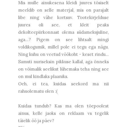
Mis mulle ainukesena kleidi juures tõsiselt
meeldib on selle materjal, mis on parajalt
libe ning vähe kortsuv. Tootekirjelduse
juures oli see, et kleit peaks
dekolteepiirkonnast olema südamekujuline,
aga...? Pigem on see lihtsalt mingi
voldikogumik, millel pole ei tegu ega nägu.
Ning kuhu on veetud vöökoht - keset rindu...
Samuti nuriseksin pikkuse kallal, aga õnneks
on võimalik seelikut lühemaks teha ning see
on mul kindlaks plaaniks.
Oeh, ei tea, kuidas seekord ma nii
rahuolematu olen :(
Kuidas tundub? Kas ma olen tõepoolest
ainus, kelle jaoks on reklaam vs tegelik
täielik öö ja päev?