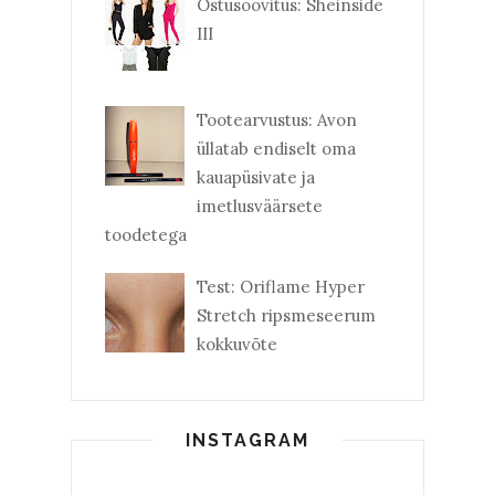
Ostusoovitus: Sheinside
III
Tootearvustus: Avon
üllatab endiselt oma
kauapüsivate ja
imetlusväärsete
toodetega
Test: Oriflame Hyper
Stretch ripsmeseerum
kokkuvõte
INSTAGRAM