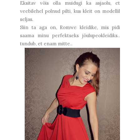
Eksitav võis olla muidugi ka asjaolu, et
veebilehel polnud pilti, kus kleit on modellil
seljas.
Siin ta aga on, Romwe kleidike, mis pidi
saama minu perfektseks jõulupeokleidiks..
tundub, et enam mitte..