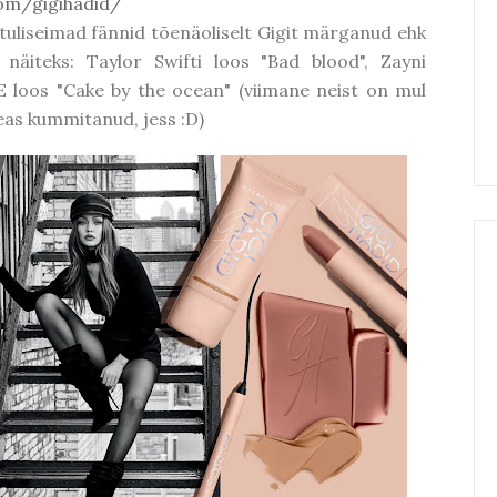
om/gigihadid/
 tuliseimad fännid tõenäoliselt Gigit märganud ehk
äiteks: Taylor Swifti loos "Bad blood", Zayni
E loos "Cake by the ocean" (viimane neist on mul
peas kummitanud, jess :D)