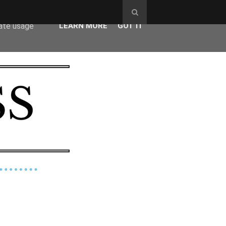
ser-agent
rate usage
LEARN MORE
GOT IT