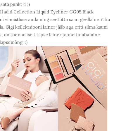
aata punkt 4 ;)
adid Collection Liquid Eyeliner GG05 Black
ni viimistluse anda ning seetõttu saan geellainerit ka
Gigi kollektsiooni lainer jääb aga eriti silma kauni
ega on tõenäoliselt täpse lainerijoone tõmbamine
lapsemäng! :)