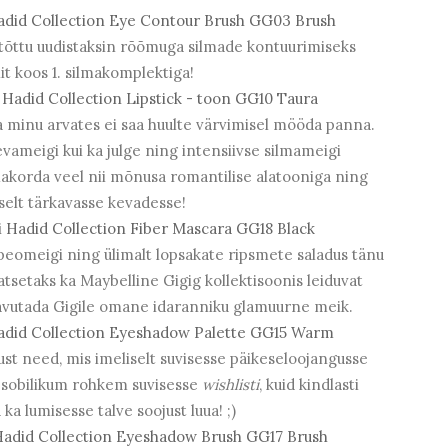
id Collection Eye Contour Brush GG03 Brush
tõttu uudistaksin rõõmuga silmade kontuurimiseks
it koos 1. silmakomplektiga!
adid Collection Lipstick - toon GG10 Taura
a minu arvates ei saa huulte värvimisel mööda panna.
evameigi kui ka julge ning intensiivse silmameigi
akorda veel nii mõnusa romantilise alatooniga ning
lselt tärkavasse kevadesse!
adid Collection Fiber Mascara GG18 Black
peomeigi ning ülimalt lopsakate ripsmete saladus tänu
atsetaks ka Maybelline Gigig kollektisoonis leiduvat
saavutada Gigile omane idaranniku glamuurne meik.
did Collection Eyeshadow Palette GG15 Warm
st need, mis imeliselt suvisesse päikeseloojangusse
t sobilikum rohkem suvisesse
wishlisti
, kuid kindlasti
a lumisesse talve soojust luua! ;)
did Collection Eyeshadow Brush GG17 Brush