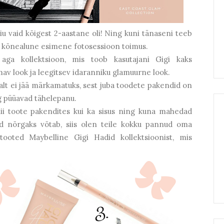
neiu vaid kõigest 2-aastane oli! Ning kuni tänaseni teeb
lt kõnealune esimene fotosessioon toimus.
aga kollektsioon, mis toob kasutajani Gigi kaks
av look ja leegitsev idaranniku glamuurne look.
tsalt ei jää märkamatuks, sest juba toodete pakendid on
g püüavad tähelepanu.
ii toote pakendites kui ka sisus ning kuna mahedad
d nõrgaks võtab, siis olen teile kokku pannud oma
tooted Maybelline Gigi Hadid kollektsioonist, mis