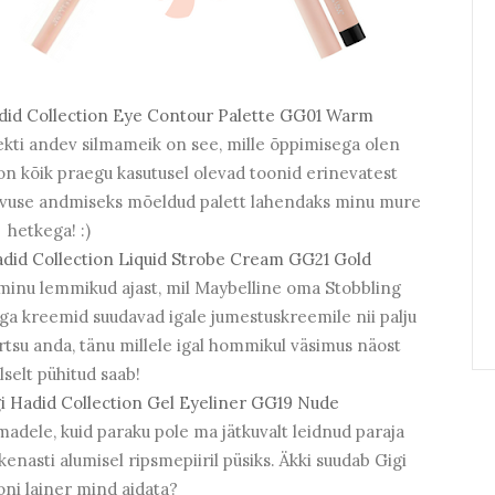
id Collection Eye Contour Palette GG01 Warm
ekti andev silmameik on see, mille õppimisega olen
 on kõik praegu kasutusel olevad toonid erinevatest
ügavuse andmiseks mõeldud palett lahendaks minu mure
hetkega! :)
id Collection Liquid Strobe Cream GG21 Gold
minu lemmikud ajast, mil Maybelline oma Stobbling
suga kreemid suudavad igale jumestuskreemile nii palju
rtsu anda, tänu millele igal hommikul väsimus näost
lselt pühitud saab!
Hadid Collection Gel Eyeliner GG19 Nude
lmadele, kuid paraku pole ma jätkuvalt leidnud paraja
enasti alumisel ripsmepiiril püsiks. Äkki suudab Gigi
oni lainer mind aidata?