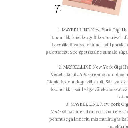
1.
MAYBELLINE New York Gigi Had
Loomulik, kuid kergelt kontuurivat ef
korralikult vaeva näinud, kuid paraku
palettidest. See spetsiaalne silmale s
2.
MAYBELLINE New York Gigi Had
Vedelal kujul
stobe
kreemid on olnud 
Liquid kreemidega välja tuli. Särava si
loomulikku, kuid väga värskendavat sä
totaa
3.
MAYBELLINE New York Gigi 
Nude
silmalainerid on võti suurtele si
pehmusega lainerit, mis muuhulgas ka k
kollektsio