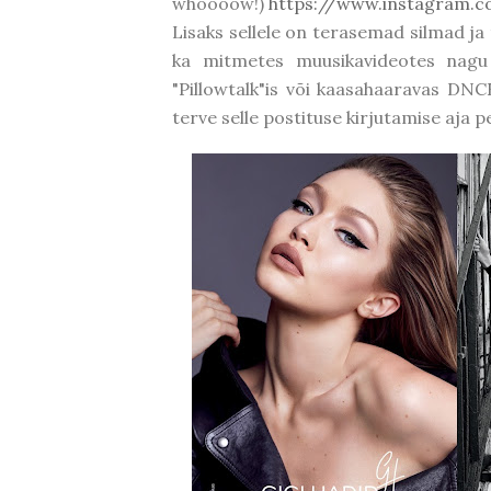
whoooow!)
https://www.instagram.c
Lisaks sellele on terasemad silmad ja
ka mitmetes muusikavideotes nagu n
"Pillowtalk"is või kaasahaaravas DNC
terve selle postituse kirjutamise aja 