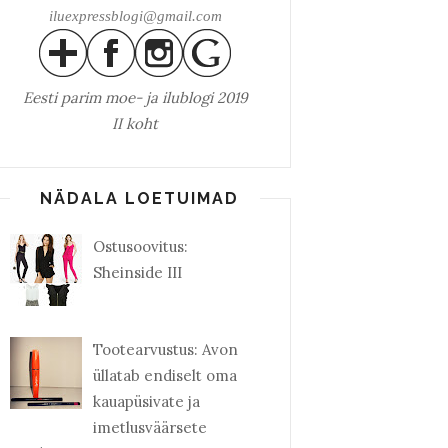
iluexpressblogi@gmail.com
Eesti parim
moe- ja ilublogi 2019
II koht
NÄDALA LOETUIMAD
Ostusoovitus:
Sheinside III
Tootearvustus: Avon
üllatab endiselt oma
kauapüsivate ja
imetlusväärsete