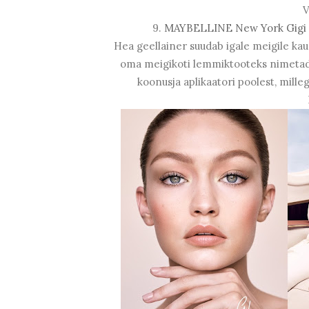
V
9.
MAYBELLINE New York Gigi H
Hea geellainer suudab igale meigile kau
oma meigikoti lemmiktooteks nimetada. 
koonusja aplikaatori poolest, mill