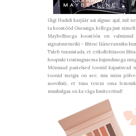
Gigi Hadidi karjäär sai alguse ajal, mil 
ta koostööd Guessiga, kellega just nime
Maybellinega koostöös on valminud 
signatuurmeiki – lihtne lääneranniku kum
Tuleb tunnistada, et erikollektisoon lih
hoopiski teistsugusema kujundusega nin
Mõnusad pastelsed toonid kajastuvad n
toonid meigis on see, mis minu põlve
soovilisti, et tuua teieni oma lemmik
muuhulgas on ka väga limiteeritud!