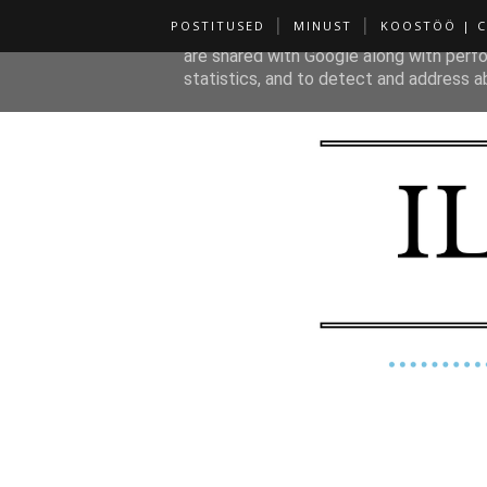
POSTITUSED
MINUST
KOOSTÖÖ | 
This site uses cookies from Google to de
are shared with Google along with perfo
statistics, and to detect and address a