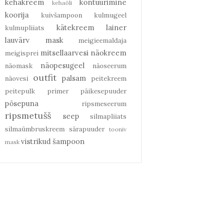
kehakreem
kontuurimine
kehaõli
koorija
kuivšampoon
kulmugeel
kätekreem
lainer
kulmupliiats
lauvärv
mask
meigieemaldaja
mitsellaarvesi
näokreem
meigisprei
näopesugeel
näomask
näoseerum
outfit
palsam
näovesi
peitekreem
peitepulk
primer
päikesepuuder
põsepuna
ripsmeseerum
ripsmetušš
seep
silmapliiats
silmaümbruskreem
särapuuder
tooniv
vistrikud
šampoon
mask