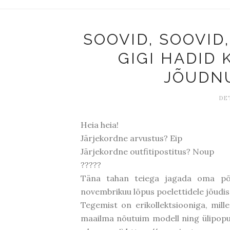
SOOVID, SOOVID
GIGI HADID
JÕUDNU
DET
Heia heia!
Järjekordne arvustus? Eip
Järjekordne outfitipostitus? Noup
?????
Täna tahan teiega jagada oma põne
novembrikuu lõpus poelettidele jõudis
Tegemist on erikollektsiooniga, mil
maailma nõutuim modell ning ülipopula