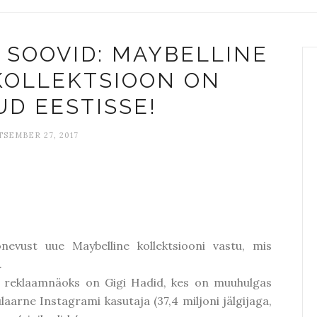
, SOOVID: MAYBELLINE
 KOLLEKTSIOON ON
D EESTISSE!
SEMBER 27, 2017
vust uue Maybelline kollektsiooni vastu, mis
.
le reklaamnäoks on Gigi Hadid, kes on muuhulgas
arne Instagrami kasutaja (37,4 miljoni jälgijaga,