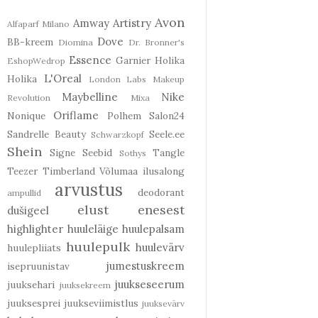
Avon
Amway
Artistry
Alfaparf Milano
Dove
BB-kreem
Diomina
Dr. Bronner's
Essence
Garnier
Holika
EshopWedrop
L'Oreal
Holika
London Labs
Makeup
Maybelline
Nike
Revolution
Mixa
Oriflame
Nonique
Polhem
Salon24
Sandrelle Beauty
Seele.ee
Schwarzkopf
Shein
Signe Seebid
Tangle
Sothys
Teezer
Timberland
Võlumaa ilusalong
arvustus
deodorant
ampullid
elust enesest
dušigeel
highlighter
huuleläige
huulepalsam
huulepulk
huulevärv
huulepliiats
jumestuskreem
isepruunistav
juukseseerum
juuksehari
juuksekreem
juuksesprei
juukseviimistlus
juuksevärv