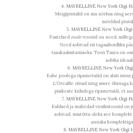
4.
MAYBELLINE New York Gigi Had
Meigipintslid on mu nõrkus ning see
mõeldud pintsl
5.
MAYBELLINE New York Gigi H
Pastelsed
nude
-toonid on need, milleg
Need sobivad nii tagasihoidliku pä
tasakaalustamiseks. Toon Taura on om
sobiks ideaa
6.
MAYBELLINE New York Gigi H
Kahe poolega ripsmetušid on alati minu 
L'Orealile olnud ning suure õhinaga k
pisikeste kidudega ripsmetušši, et 
7.
MAYBELLINE New York Gigi Ha
Kuldsed ja mahedad virsikutoonid on ju
sobivad, mistõttu oleks see komplek
annaks komplektiga k
8.
MAYBELLINE New York Gigi Ha