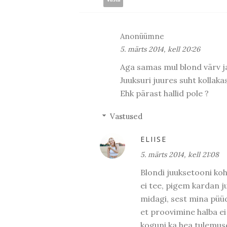
Anonüümne
5. märts 2014, kell 20:26
Aga samas mul blond värv ja
Juuksuri juures suht kollaka
Ehk pärast hallid pole ?
Vastused
ELIISE
5. märts 2014, kell 21:08
Blondi juuksetooni koht
ei tee, pigem kardan ju
midagi, sest mina püü
et proovimine halba ei
koguni ka hea tulemuse