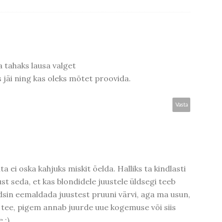
 tahaks lausa valget
s jäi ning kas oleks mõtet proovida.
Vasta
a ei oska kahjuks miskit öelda. Halliks ta kindlasti
st seda, et kas blondidele juustele üldsegi teeb
dsin eemaldada juustest pruuni värvi, aga ma usun,
 tee, pigem annab juurde uue kogemuse või siis
 :)