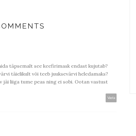
 COMMENTS
mida täpsemalt see keefirimask endast kujutab?
ärvi täielikult või teeb juuksevärvi heledamaks?
 jäi liiga tume peas ning ei sobi. Ootan vastust
Vasta