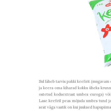
Sul läheb tarvis pakki keefirit (mugavam 
ja keera oma kiharad kokku üheks krun
ostetud koduextrast umbes euroga) või 
Lase keefiril peas mõjuda umbes tund ja
sest väga vastik on kui juuksed hapupiima