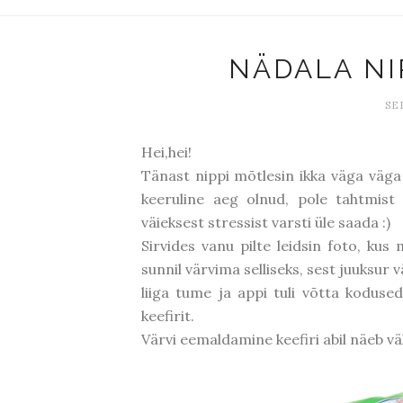
NÄDALA NI
SE
Hei,hei!
Tänast nippi mõtlesin ikka väga väga 
keeruline aeg olnud, pole tahtmist 
väieksest stressist varsti üle saada :)
Sirvides vanu pilte leidsin foto, kus
sunnil värvima selliseks, sest juuksur v
liiga tume ja appi tuli võtta kodused
keefirit.
Värvi eemaldamine keefiri abil näeb väl