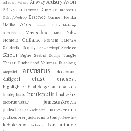
Avon
Amway
Artistry
Alfaparf Milano
Dove
BB-kreem
Diomina
Dr. Bronner's
Essence
Garnier
Holika
EshopWedrop
L'Oreal
Holika
London Labs
Makeup
Maybelline
Nike
Revolution
Mixa
Oriflame
Nonique
Polhem
Salon24
Sandrelle Beauty
Seele.ee
Schwarzkopf
Shein
Signe Seebid
Tangle
Sothys
Teezer
Timberland
Võlumaa ilusalong
arvustus
deodorant
ampullid
elust enesest
dušigeel
highlighter
huuleläige
huulepalsam
huulepulk
huulevärv
huulepliiats
jumestuskreem
isepruunistav
juukseseerum
juuksehari
juuksekreem
juuksesprei
juukseviimistlus
juuksevärv
kehakreem
kontuurimine
kehaõli