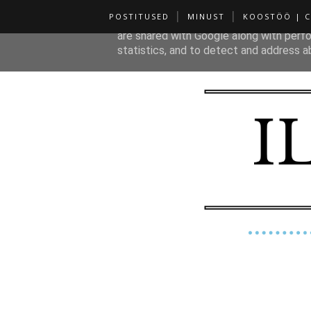
POSTITUSED
MINUST
KOOSTÖÖ | 
This site uses cookies from Google to de
are shared with Google along with perfo
statistics, and to detect and address a