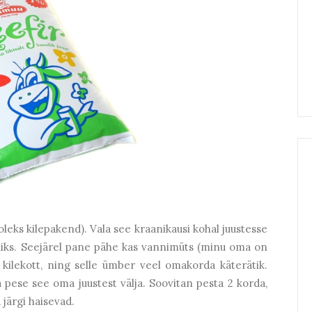
oleks kilepakend). Vala see kraanikausi kohal juustesse
niks. Seejärel pane pähe kas vannimüts (minu oma on
kilekott, ning selle ümber veel omakorda käterätik.
 pese see oma juustest välja. Soovitan pesta 2 korda,
 järgi haisevad.