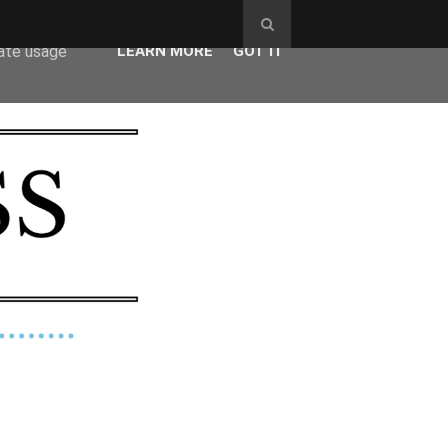
ser-agent
rate usage
LEARN MORE
GOT IT