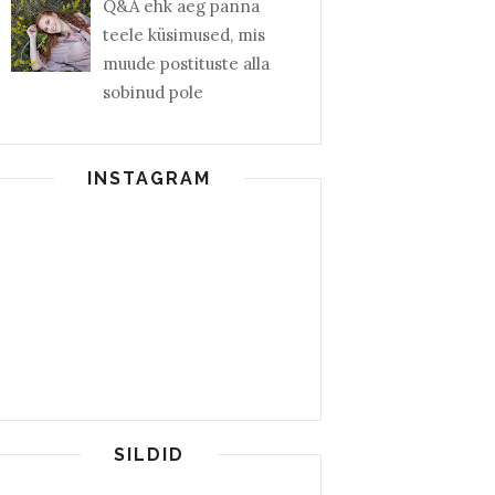
Q&A ehk aeg panna
teele küsimused, mis
muude postituste alla
sobinud pole
INSTAGRAM
SILDID