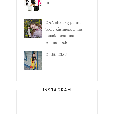
III
Q&A ehk aeg panna
teele küsimused, mis
muude postituste alla
sobinud pole
Outfit: 23.05
INSTAGRAM