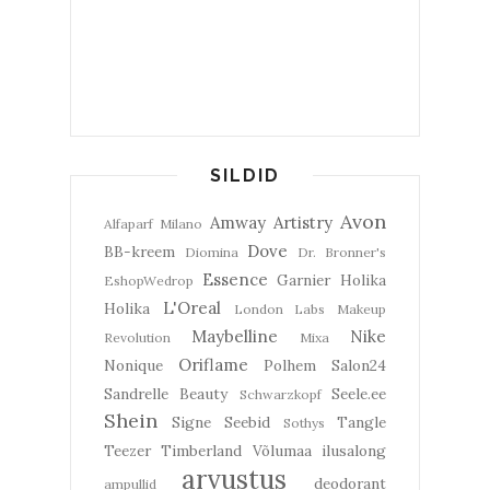
SILDID
Avon
Amway
Artistry
Alfaparf Milano
Dove
BB-kreem
Diomina
Dr. Bronner's
Essence
Garnier
Holika
EshopWedrop
L'Oreal
Holika
London Labs
Makeup
Maybelline
Nike
Revolution
Mixa
Oriflame
Nonique
Polhem
Salon24
Sandrelle Beauty
Seele.ee
Schwarzkopf
Shein
Signe Seebid
Tangle
Sothys
Teezer
Timberland
Võlumaa ilusalong
arvustus
deodorant
ampullid