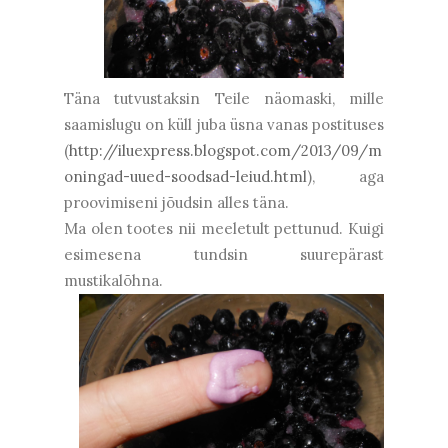
Täna tutvustaksin Teile näomaski, mille
saamislugu on küll juba üsna vanas postituses
(
http://iluexpress.blogspot.com/2013/09/m
oningad-uued-soodsad-leiud.html
), aga
proovimiseni jõudsin alles täna.
Ma olen tootes nii meeletult pettunud. Kuigi
esimesena tundsin suurepärast
mustikalõhna.