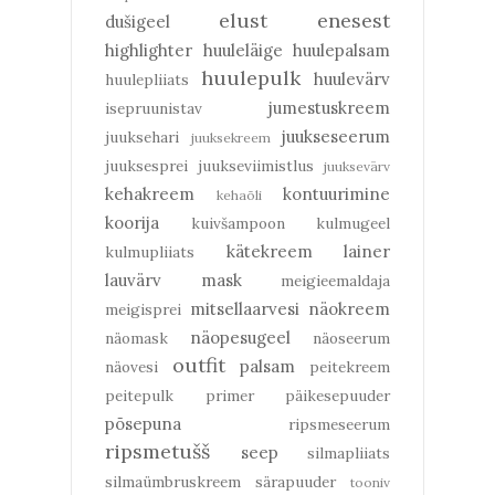
elust enesest
dušigeel
highlighter
huuleläige
huulepalsam
huulepulk
huulevärv
huulepliiats
jumestuskreem
isepruunistav
juukseseerum
juuksehari
juuksekreem
juuksesprei
juukseviimistlus
juuksevärv
kehakreem
kontuurimine
kehaõli
koorija
kuivšampoon
kulmugeel
kätekreem
lainer
kulmupliiats
lauvärv
mask
meigieemaldaja
mitsellaarvesi
näokreem
meigisprei
näopesugeel
näomask
näoseerum
outfit
palsam
näovesi
peitekreem
peitepulk
primer
päikesepuuder
põsepuna
ripsmeseerum
ripsmetušš
seep
silmapliiats
silmaümbruskreem
särapuuder
tooniv