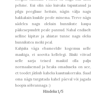
pehme. Kui olin näo kuivaks tupsutanud ja
pilgu peeglisse heitsin, nägin välja nagu
hakkaksin kuskile peole minema. Terve nägu
sädeles nagu oleksin hunnikute kaupa
päikesepuudrit peale pannud. Nahal endiselt
selline kipitav ja ahistav tunne nagu oleks
hunnikutes meiki peal.
Kahjuks väga ebameeldiv kogemus selle
maskiga, ei soovita kellelegi. Siiski võivad
selle sarja teised maskid olla palju
normaalsemad ja heaks omaduseks on see,
et toodet jätkub kaheks kasutuskorraks. Saad
oma nägu turgutada kahel päeval või jagada
hoopis sõbrannaga :)
Hindeks 1/5