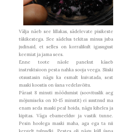
Välja näeb see lillakas, sädelevate pisikeste
tükikestega. See sädelus tekitas minus juba
judinaid, et selles on korralikult igasugust
keemiat ja jama sees.
Enne toote näole panekut käseb
instruktsioon pesta nahka sooja veega. Siiski
otsustasin nägu ka esmalt kuivatada, sest
maski koostis on üsna vedelavõitu.
Pärast 8 minuti möödumist (soovituslik aeg
mõjumiseks on 10-15 minutit) ei suutnud ma
enam seda maski peal hoida, nägu kiheles ja
kipitas. Väga ebameelduv ja vastik tunne.
Pesin hoolega maski maha, aga ega ta nii
kergelt tulnudki. Pestes oli nägu küll üsna