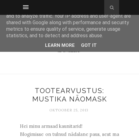
This site uses cookies from Google to deliver its services
and to analyze traffic. Your IP address and user-agent are
shared with Google along with performance and security
metrics to ensure quality of service, generate usage
statistics, and to detect and address abuse.
LEARN MORE
GOT IT
TOOTEARVUSTUS:
MUSTIKA NÄOMASK
OKTOOBER 25, 2013
Hei minu armsad kaunitarid!
Blogimisse on tulnud nädalane paus, sest ma