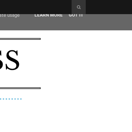
ser-agent
rate usage
LEARN MORE
GOT IT