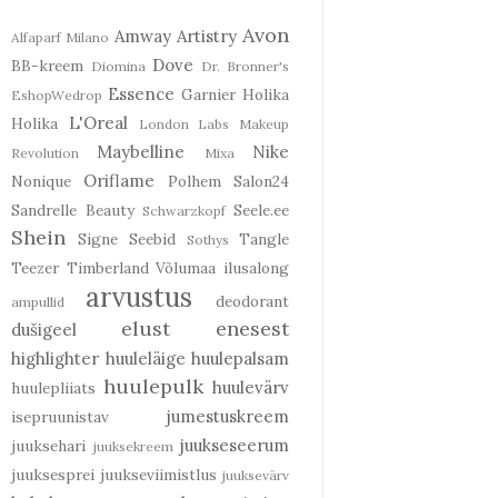
Avon
Amway
Artistry
Alfaparf Milano
Dove
BB-kreem
Diomina
Dr. Bronner's
Essence
Garnier
Holika
EshopWedrop
L'Oreal
Holika
London Labs
Makeup
Maybelline
Nike
Revolution
Mixa
Oriflame
Nonique
Polhem
Salon24
Sandrelle Beauty
Seele.ee
Schwarzkopf
Shein
Signe Seebid
Tangle
Sothys
Teezer
Timberland
Võlumaa ilusalong
arvustus
deodorant
ampullid
elust enesest
dušigeel
highlighter
huuleläige
huulepalsam
huulepulk
huulevärv
huulepliiats
jumestuskreem
isepruunistav
juukseseerum
juuksehari
juuksekreem
juuksesprei
juukseviimistlus
juuksevärv