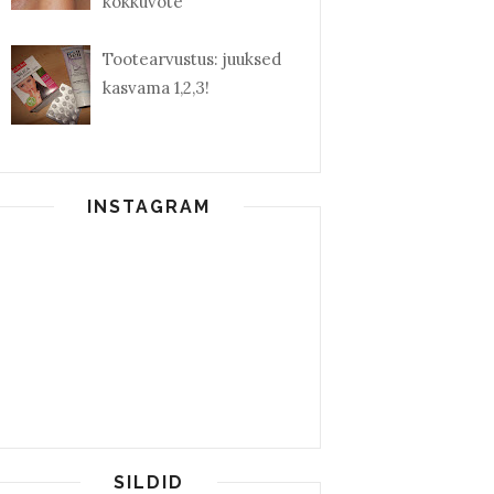
kokkuvõte
Tootearvustus: juuksed
kasvama 1,2,3!
INSTAGRAM
SILDID