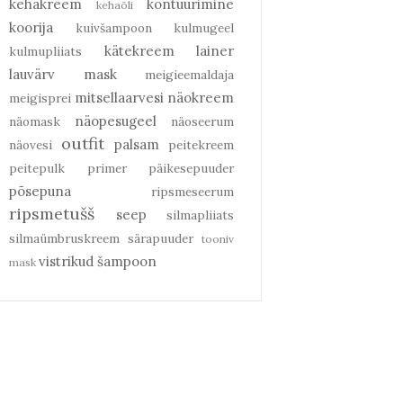
kehakreem
kontuurimine
kehaõli
koorija
kuivšampoon
kulmugeel
kätekreem
lainer
kulmupliiats
lauvärv
mask
meigieemaldaja
mitsellaarvesi
näokreem
meigisprei
näopesugeel
näomask
näoseerum
outfit
palsam
näovesi
peitekreem
peitepulk
primer
päikesepuuder
põsepuna
ripsmeseerum
ripsmetušš
seep
silmapliiats
silmaümbruskreem
särapuuder
tooniv
vistrikud
šampoon
mask