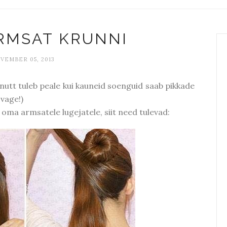
ARMSAT KRUNNI
VEMBER 05, 2013
a nutt tuleb peale kui kauneid soenguid saab pikkade
svage!)
 oma armsatele lugejatele, siit need tulevad: