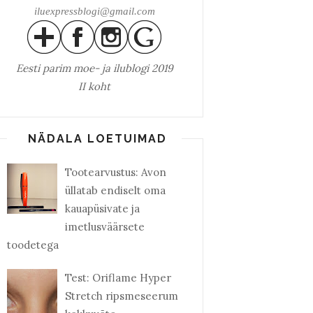
iluexpressblogi@gmail.com
Eesti parim
moe- ja ilublogi 2019
II koht
NÄDALA LOETUIMAD
Tootearvustus: Avon
üllatab endiselt oma
kauapüsivate ja
imetlusväärsete
toodetega
Test: Oriflame Hyper
Stretch ripsmeseerum