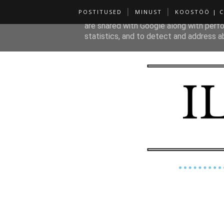
POSTITUSED
MINUST
KOOSTÖÖ | 
This site uses cookies from Google to de
are shared with Google along with perfo
statistics, and to detect and address a