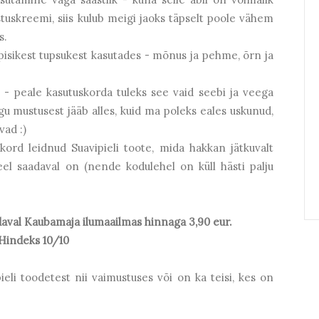
uskreemi, siis kulub meigi jaoks täpselt poole vähem
s.
 pisikest tupsukest kasutades - mõnus ja pehme, õrn ja
- peale kasutuskorda tuleks see vaid seebi ja veega
gu mustusest jääb alles, kuid ma poleks eales uskunud,
vad :)
kord leidnud Suavipieli toote, mida hakkan jätkuvalt
el saadaval on (nende kodulehel on küll hästi palju
aval Kaubamaja ilumaailmas hinnaga 3,90 eur.
Hindeks 10/10
eli toodetest nii vaimustuses või on ka teisi, kes on