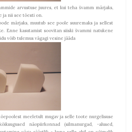
ammide arvustuse juures, et kui teha švamm märjaks,
ja nii see tõesti on.
toode märjaks, muutub see poole suuremaks ja sellest
ike. Enne kasutamist soovitan siiski švammi natukene
idu võib tulemus vägagi vesine jääda
tõepoolest meeletult mugav ja selle toote nurgelisuse
õiksugused näopiirkonnad (silmanurgad, -alused,
utamine väga säästlik - kuna selle abil on võimalik