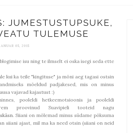
: JUMESTUSTUPSUKE,
 VEATU TULEMUSE
AANUAR 05, 2015
blogimise isu ning te ilmselt ei oska isegi seda ette
 kui ka teile "kingituse" ja mõni aeg tagasi ostsin
kandmiseks mõeldud padjakesed, mis on minus
ausa vajavad kajastust :)
nes, pooleldi hetkeemotsioonis ja pooleldi
em proovinud Suavipieli tooteid nagu
skäsn
. Siiani on mõlemad minus südame põksuma
siiani ajast, mil ma ka need otsin (siiani on neid