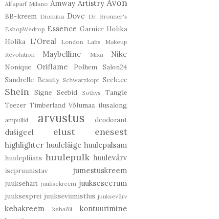
Avon
Amway
Artistry
Alfaparf Milano
Dove
BB-kreem
Diomina
Dr. Bronner's
Essence
Garnier
Holika
EshopWedrop
L'Oreal
Holika
London Labs
Makeup
Maybelline
Nike
Revolution
Mixa
Oriflame
Nonique
Polhem
Salon24
Sandrelle Beauty
Seele.ee
Schwarzkopf
Shein
Signe Seebid
Tangle
Sothys
Teezer
Timberland
Võlumaa ilusalong
arvustus
deodorant
ampullid
elust enesest
dušigeel
highlighter
huuleläige
huulepalsam
huulepulk
huulevärv
huulepliiats
jumestuskreem
isepruunistav
juukseseerum
juuksehari
juuksekreem
juuksesprei
juukseviimistlus
juuksevärv
kehakreem
kontuurimine
kehaõli