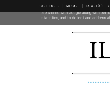
POSTITUSED
MINUST
KOOSTÖÖ | 
This site uses cookies from Google to de
are shared with Google along with perfo
statistics, and to detect and address a