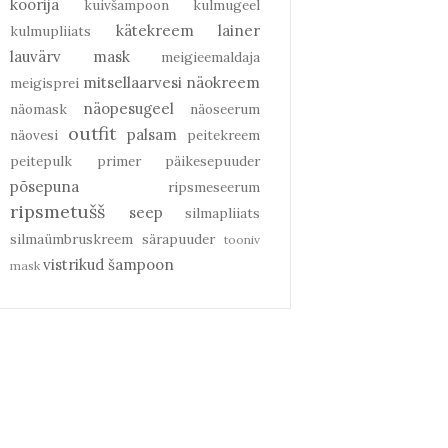
koorija
kuivšampoon
kulmugeel
kätekreem
lainer
kulmupliiats
lauvärv
mask
meigieemaldaja
mitsellaarvesi
näokreem
meigisprei
näopesugeel
näomask
näoseerum
outfit
palsam
näovesi
peitekreem
peitepulk
primer
päikesepuuder
põsepuna
ripsmeseerum
ripsmetušš
seep
silmapliiats
silmaümbruskreem
särapuuder
tooniv
vistrikud
šampoon
mask