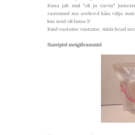
Kuna jah mul "oli ju tarvis" jumes
raatsinud ma seekord käia välja sum
kus neid oli lausa 5!
Kuid vaatame vaatame, mida head need
Suavipiel meigišvammid