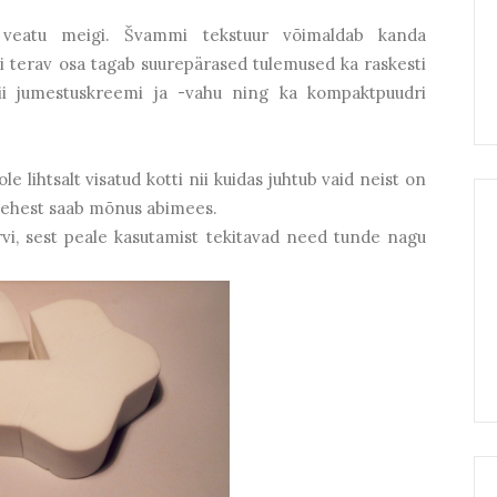
 veatu meigi. Švammi tekstuur võimaldab kanda
i terav osa tagab suurepärased tulemused ka raskesti
nii jumestuskreemi ja -vahu ning ka kompaktpuudri
e lihtsalt visatud kotti nii kuidas juhtub vaid neist on
nlehest saab mõnus abimees.
rvi, sest peale kasutamist tekitavad need tunde nagu