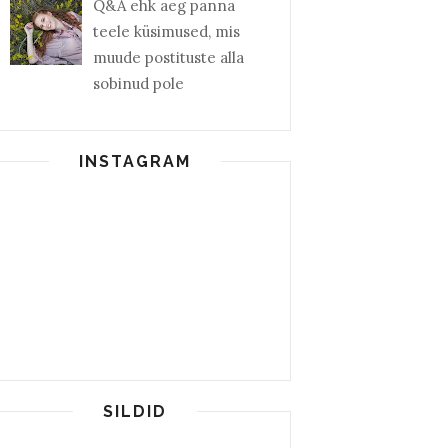
Q&A ehk aeg panna
teele küsimused, mis
muude postituste alla
sobinud pole
INSTAGRAM
SILDID