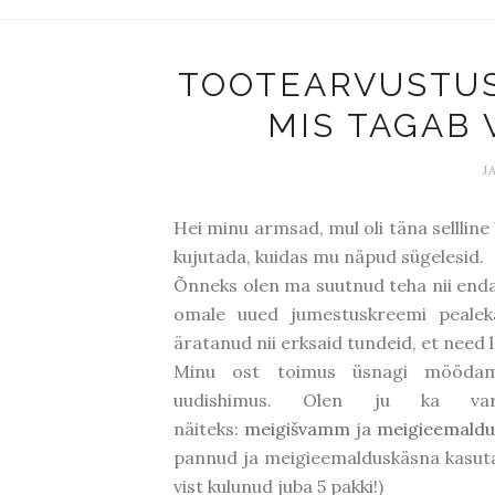
TOOTEARVUSTUS
MIS TAGAB
J
Hei minu armsad, mul oli täna sellline 
kujutada, kuidas mu näpud sügelesid.
Õnneks olen ma suutnud teha nii endale
omale uued jumestuskreemi peale
äratanud nii erksaid tundeid, et need l
Minu ost toimus üsnagi möödamin
uudishimus. Olen ju ka var
näiteks:
meigišvamm
ja
meigieemaldu
pannud ja meigieemalduskäsna kasutan 
vist kulunud juba 5 pakki!)