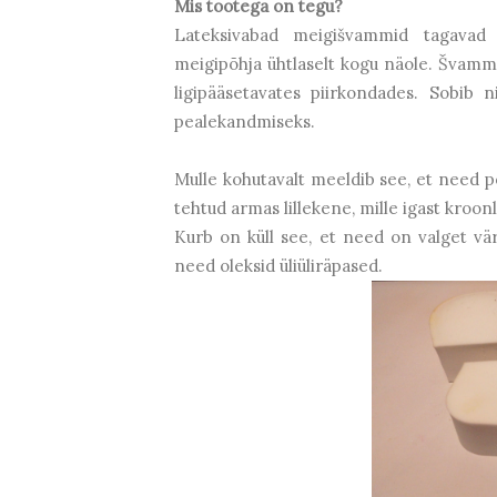
Mis tootega on tegu?
Lateksivabad meigišvammid tagavad
meigipõhja ühtlaselt kogu näole. Švamm
ligipääsetavates piirkondades. Sobib 
pealekandmiseks.
Mulle kohutavalt meeldib see, et need pol
tehtud armas lillekene, mille igast kroo
Kurb on küll see, et need on valget vä
need oleksid üliüliräpased.