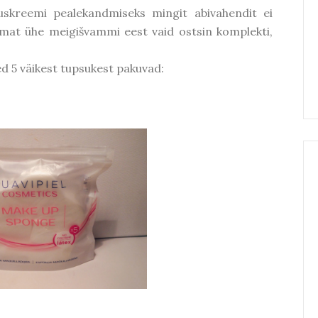
tuskreemi pealekandmiseks mingit abivahendit ei
mat ühe meigišvammi eest vaid ostsin komplekti,
 5 väikest tupsukest pakuvad: