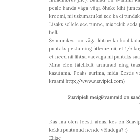
peale kanda väga-väga õhuke kiht jumest
kreemi, nii uskumatu kui see ka ei tunduk
Lisaks sellele see tunne, mis tekib seda
hell.
Švammikesi on väga lihtne ka hooldada 
puhtaks pesta ning ütleme nii, et 1/5 ko
et need nii lihtsa vaevaga nii puhtaks saa
Mina olen täielikult armunud ning taas
kasutama. Peaks uurima, mida Eestis ve
kraami
http://www.suavipiel.com
)
Suavipieli meigišvammid on saad
Kas ma olen tõesti ainus, kes on Suavipi
kokku puutunud nende võludega? :)
Eliise