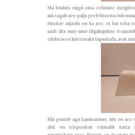
Ma kuulsin nippi oma eelmiste meigišv
siis tagab see palju perfektsema tulemuse 
Huvitav asjaolu on ka see, et kui teha 
saab üks suur-suur tilgakujuline švamm
rätiku sees kuivemaks tupsutada, sest mu
Mis puutub aga kasutamisse, siis on see 
abil on tõepoolest võimalik katta k
ninaümbrus jne). Samuti on švammi kas