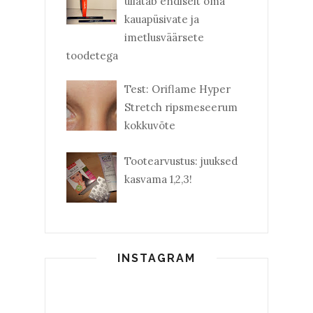
üllatab endiselt oma
kauapüsivate ja
imetlusväärsete
toodetega
Test: Oriflame Hyper
Stretch ripsmeseerum
kokkuvõte
Tootearvustus: juuksed
kasvama 1,2,3!
INSTAGRAM