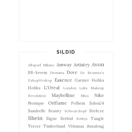
SILDID
Avon
Amway
Artistry
Alfaparf Milano
Dove
BB-kreem
Diomina
Dr. Bronner's
Essence
Garnier
Holika
EshopWedrop
L'Oreal
Holika
London Labs
Makeup
Maybelline
Nike
Revolution
Mixa
Oriflame
Nonique
Polhem
Salon24
Sandrelle Beauty
Seele.ee
Schwarzkopf
Shein
Signe Seebid
Tangle
Sothys
Teezer
Timberland
Võlumaa ilusalong