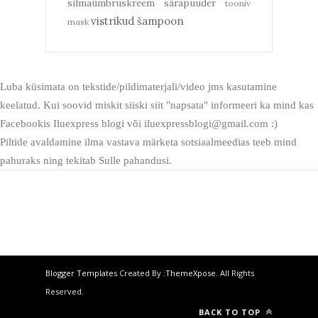
silmaümbruskreem
särapuuder
tooniv
vistrikud
šampoon
mask
Luba küsimata on tekstide/pildimaterjali/video jms kasutamine
keelatud. Kui soovid miskit siiski siit "napsata" informeeri ka mind kas
Facebookis Iluexpress blogi või iluexpressblogi@gmail.com :)
Piltide avaldamine ilma vastava märketa sotsiaalmeedias teeb mind
pahuraks ning tekitab Sulle pahandusi.
Blogger Templates
Created By :
ThemeXpose
. All Rights
Reserved.
BACK TO TOP