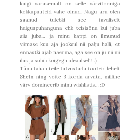
kuigi varasemalt on selle värvitooniga
kokkupuuteid vähe olnud. Nagu aru olen
saanud tulebki see tavaliselt
haiguspuhanguna ehk teisisõnu kui juba
siis juba... ja minu kappi on ilmunud
viimase kuu aja jooksul nii palju halli, et
ennastki ajab naerma, aga see on ju nii nii
ilus ja sobib kõigega ideaalselt! :)
Täna tahan teile tutvustada tooteid lehelt
SheIn
ning võite 3 korda arvata, milline
värv domineerib minu wishlistis... :D