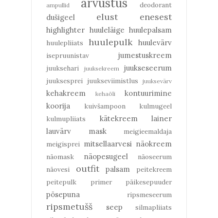
arvustus
deodorant
ampullid
elust enesest
dušigeel
highlighter
huuleläige
huulepalsam
huulepulk
huulevärv
huulepliiats
jumestuskreem
isepruunistav
juukseseerum
juuksehari
juuksekreem
juuksesprei
juukseviimistlus
juuksevärv
kehakreem
kontuurimine
kehaõli
koorija
kuivšampoon
kulmugeel
kätekreem
lainer
kulmupliiats
lauvärv
mask
meigieemaldaja
mitsellaarvesi
näokreem
meigisprei
näopesugeel
näomask
näoseerum
outfit
palsam
näovesi
peitekreem
peitepulk
primer
päikesepuuder
põsepuna
ripsmeseerum
ripsmetušš
seep
silmapliiats