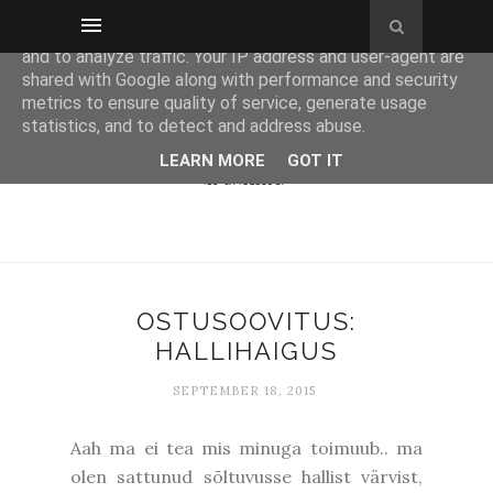
This site uses cookies from Google to deliver its services
and to analyze traffic. Your IP address and user-agent are
shared with Google along with performance and security
metrics to ensure quality of service, generate usage
statistics, and to detect and address abuse.
LEARN MORE
GOT IT
OSTUSOOVITUS:
HALLIHAIGUS
SEPTEMBER 18, 2015
Aah ma ei tea mis minuga toimuub.. ma
olen sattunud sõltuvusse hallist värvist,