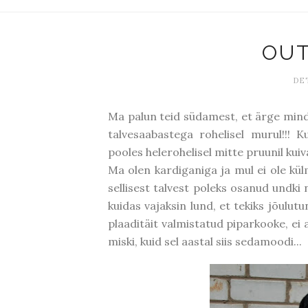
OUT
DET
Ma palun teid südamest, et ärge mind i
talvesaabastega rohelisel murul!!! K
pooles helerohelisel mitte pruunil kuiv
Ma olen kardiganiga ja mul ei ole külm
sellisest talvest poleks osanud undki
kuidas vajaksin lund, et tekiks jõulutun
plaaditäit valmistatud piparkooke, ei a
miski, kuid sel aastal siis sedamoodi...