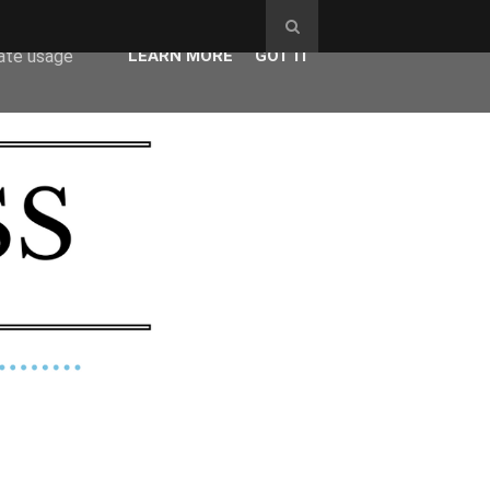
ser-agent
rate usage
LEARN MORE
GOT IT