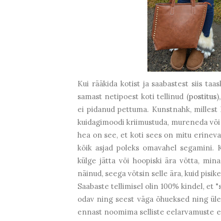
Kui rääkida kotist ja saabastest siis ta
samast netipoest koti tellinud (
postitus
)
ei pidanud pettuma. Kunstnahk, millest 
kuidagimoodi kriimustuda, mureneda või
hea on see, et koti sees on mitu erinevat
kõik asjad poleks omavahel segamini. K
külge jätta või hoopiski ära võtta, mina 
näinud, seega võtsin selle ära, kuid pisik
Saabaste tellimisel olin 100% kindel, et 
odav ning seest väga õhueksed ning üle
ennast noomima selliste eelarvamuste eest