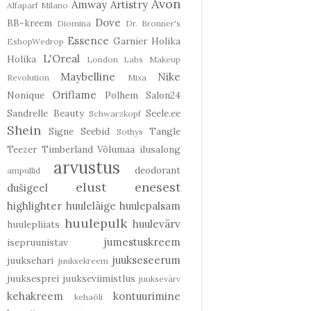
Avon
Amway
Artistry
Alfaparf Milano
Dove
BB-kreem
Diomina
Dr. Bronner's
Essence
Garnier
Holika
EshopWedrop
L'Oreal
Holika
London Labs
Makeup
Maybelline
Nike
Revolution
Mixa
Oriflame
Nonique
Polhem
Salon24
Sandrelle Beauty
Seele.ee
Schwarzkopf
Shein
Signe Seebid
Tangle
Sothys
Teezer
Timberland
Võlumaa ilusalong
arvustus
deodorant
ampullid
elust enesest
dušigeel
highlighter
huuleläige
huulepalsam
huulepulk
huulevärv
huulepliiats
jumestuskreem
isepruunistav
juukseseerum
juuksehari
juuksekreem
juuksesprei
juukseviimistlus
juuksevärv
kehakreem
kontuurimine
kehaõli