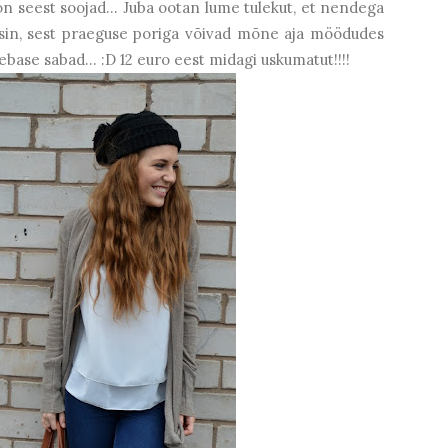
on seest soojad... Juba ootan lume tulekut, et nendega
ksin, sest praeguse poriga võivad mõne aja möödudes
base sabad... :D 12 euro eest midagi uskumatut!!!!