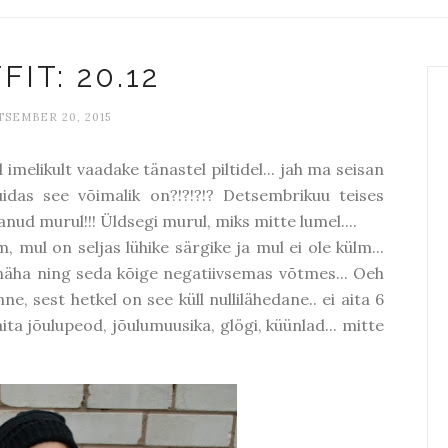
FIT: 20.12
SEMBER 20, 2015
melikult vaadake tänastel piltidel... jah ma seisan
uidas see võimalik on?!?!?!? Detsembrikuu teises
anud murul!!! Üldsegi murul, miks mitte lumel....
, mul on seljas lühike särgike ja mul ei ole külm...
 näha ning seda kõige negatiivsemas võtmes... Oeh
ne, sest hetkel on see küll nullilähedane.. ei aita 6
ita jõulupeod, jõulumuusika, glögi, küünlad... mitte