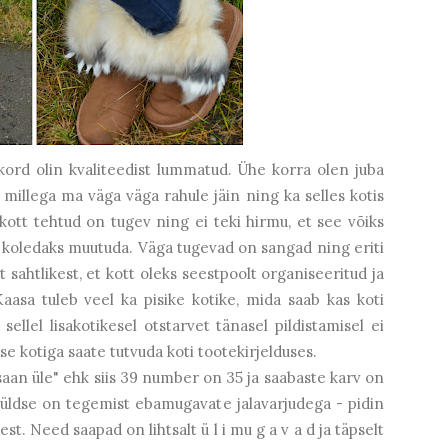
askord olin kvaliteedist lummatud. Ühe korra olen juba
, millega ma väga väga rahule jäin ning ka selles kotis
kott tehtud on tugev ning ei teki hirmu, et see võiks
 koledaks muutuda. Väga tugevad on sangad ning eriti
 sahtlikest, et kott oleks seestpoolt organiseeritud ja
aasa tuleb veel ka pisike kotike, mida saab kas koti
sellel lisakotikesel otstarvet tänasel pildistamisel ei
ese kotiga saate tutvuda koti tootekirjelduses.
"saan üle" ehk siis 39 number on 35 ja saabaste karv on
üldse on tegemist ebamugavate jalavarjudega - pidin
. Need saapad on lihtsalt ü l i mu g a v a d ja täpselt