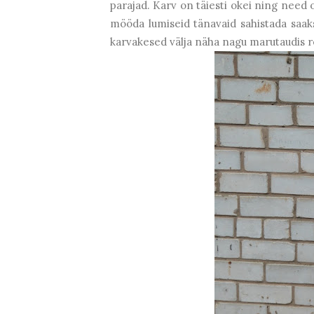
parajad. Karv on täiesti okei ning need 
mööda lumiseid tänavaid sahistada saa
karvakesed välja näha nagu marutaudis re