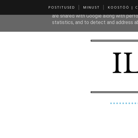
POSTITUSED
MINUST
KOOSTÖÖ | 
This site uses cookies from Google to de
are shared with Google along with perfo
statistics, and to detect and address a