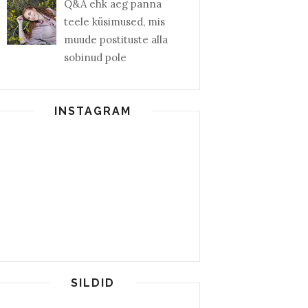
Q&A ehk aeg panna
teele küsimused, mis
muude postituste alla
sobinud pole
INSTAGRAM
SILDID