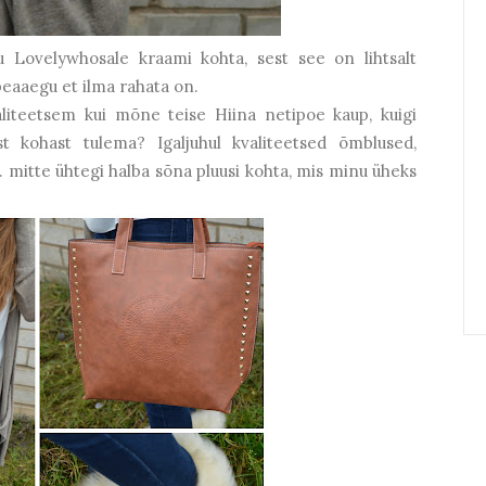
u Lovelywhosale kraami kohta, sest see on lihtsalt
peaaegu et ilma rahata on.
aliteetsem kui mõne teise Hiina netipoe kaup, kuigi
st kohast tulema? Igaljuhul kvaliteetsed õmblused,
... mitte ühtegi halba sõna pluusi kohta, mis minu üheks