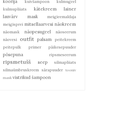
koorija
kuivšampoon
kulmugeel
kätekreem
lainer
kulmupliiats
lauvärv
mask
meigieemaldaja
mitsellaarvesi
näokreem
meigisprei
näopesugeel
näomask
näoseerum
outfit
palsam
näovesi
peitekreem
peitepulk
primer
päikesepuuder
põsepuna
ripsmeseerum
ripsmetušš
seep
silmapliiats
silmaümbruskreem
särapuuder
tooniv
vistrikud
šampoon
mask