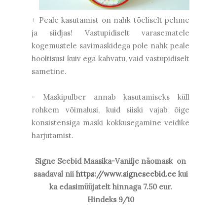
+ Peale kasutamist on nahk tõeliselt pehme
ja siidjas! Vastupidiselt varasematele
kogemustele savimaskidega pole nahk peale
hooltisusi kuiv ega kahvatu, vaid vastupidiselt
sametine.
- Maskipulber annab kasutamiseks küll
rohkem võimalusi, kuid siiski vajab õige
konsistensiga maski kokkusegamine veidike
harjutamist.
Signe Seebid Maasika-Vanilje näomask
on
saadaval nii
https://www.signeseebid.ee
kui
ka edasimüüjatelt hinnaga 7.50 eur.
Hindeks 9/10