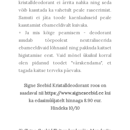
kristalldeodorant ei ärrita nahka ning seda
võib kasutada ka vahetult peale raseerimist.
Samuti ei jäta toode kaenlaaluseid peale
kasutamist ebameeldivalt kuivaks.
+ Ja mis kõige peamisem - deodorant
suudab tõepoolest neutraliseerida
ebameeldivaid lõhnasid ning pakkuda kaitset
higistamise eest. Vaid mõnel üksikul korral
olen pidanud toodet "värskendama", et
tagada kaitse terveks päevaks.
Signe Seebid Kristalldeodorant roos
on
saadaval nii
https://www.signeseebid.ee
kui
ka edasimüüjatelt hinnaga 8.90 eur.
Hindeks 10/10