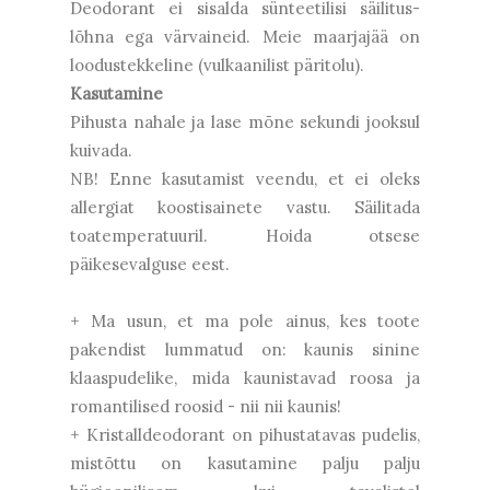
Deodorant ei sisalda sünteetilisi säilitus-
lõhna ega värvaineid. Meie maarjajää on
loodustekkeline (vulkaanilist päritolu).
Kasutamine
Pihusta nahale ja lase mõne sekundi jooksul
kuivada.
NB! Enne kasutamist veendu, et ei oleks
allergiat koostisainete vastu. Säilitada
toatemperatuuril. Hoida otsese
päikesevalguse eest.
+ Ma usun, et ma pole ainus, kes toote
pakendist lummatud on: kaunis sinine
klaaspudelike, mida kaunistavad roosa ja
romantilised roosid - nii nii kaunis!
+ Kristalldeodorant on pihustatavas pudelis,
mistõttu on kasutamine palju palju