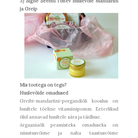
3) Signe Seebid Toitev huulevõie Mandariin
ja Greip
Mis tootega on tegu?
Huulevõide omadused
Greibi-mandariini-porgandiõli kooslus on
huultele tõeline vitamiinipomm. Eeterlikud
õlid annavad huultele sära ja täidluse.
Argaaniaõli peamisteks omaduseks on
niisutusvõime ja naha taastusvõime