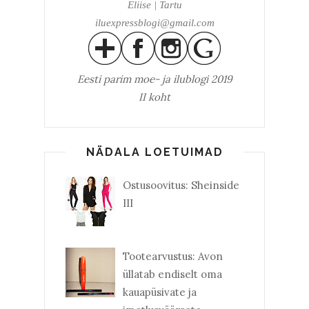
Eliise | Tartu
iluexpressblogi@gmail.com
Eesti parim
moe- ja ilublogi 2019
II koht
NÄDALA LOETUIMAD
Ostusoovitus: Sheinside
III
Tootearvustus: Avon
üllatab endiselt oma
kauapüsivate ja