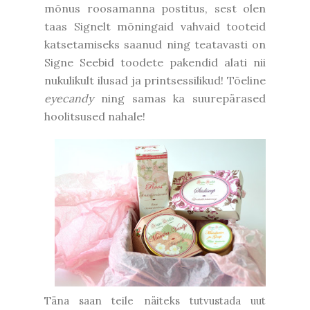
mõnus roosamanna postitus, sest olen
taas Signelt mõningaid vahvaid tooteid
katsetamiseks saanud ning teatavasti on
Signe Seebid toodete pakendid alati nii
nukulikult ilusad ja printsessilikud! Tõeline
eyecandy
ning samas ka suurepärased
hoolitsused nahale!
Täna saan teile näiteks tutvustada uut