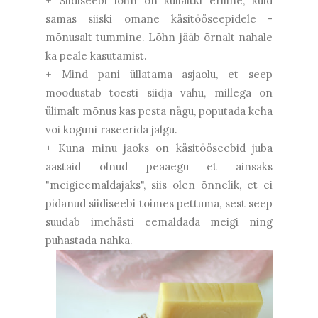
+ Siidiseebi lõhn on küllaltki eriline, kuid
samas siiski omane käsitööseepidele -
mõnusalt tummine. Lõhn jääb õrnalt nahale
ka peale kasutamist.
+ Mind pani üllatama asjaolu, et seep
moodustab tõesti siidja vahu, millega on
ülimalt mõnus kas pesta nägu, poputada keha
või koguni raseerida jalgu.
+ Kuna minu jaoks on käsitööseebid juba
aastaid olnud peaaegu et ainsaks
"meigieemaldajaks", siis olen õnnelik, et ei
pidanud siidiseebi toimes pettuma, sest seep
suudab imehästi eemaldada meigi ning
puhastada nahka.