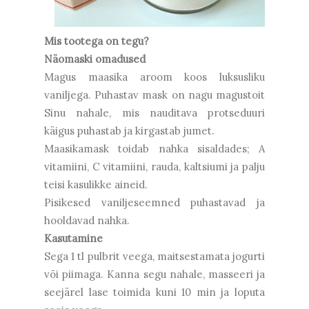
Mis tootega on tegu?
Näomaski omadused
Magus maasika aroom koos luksusliku
vaniljega. Puhastav mask on nagu magustoit
Sinu nahale, mis nauditava protseduuri
käigus puhastab ja kirgastab jumet.
Maasikamask toidab nahka sisaldades; A
vitamiini, C vitamiini, rauda, kaltsiumi ja palju
teisi kasulikke aineid.
Pisikesed vaniljeseemned puhastavad ja
hooldavad nahka.
Kasutamine
Sega 1 tl pulbrit veega, maitsestamata jogurti
või piimaga. Kanna segu nahale, masseeri ja
seejärel lase toimida kuni 10 min ja loputa