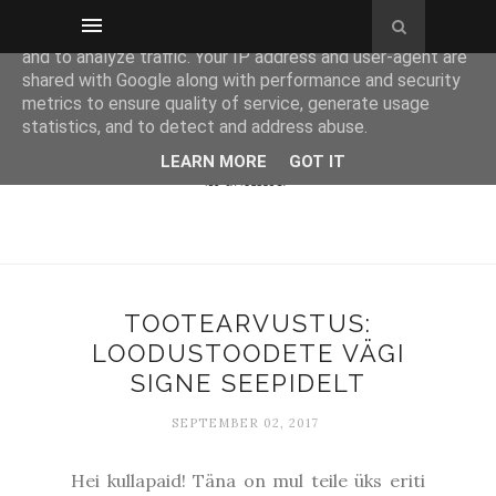
This site uses cookies from Google to deliver its services
and to analyze traffic. Your IP address and user-agent are
shared with Google along with performance and security
metrics to ensure quality of service, generate usage
statistics, and to detect and address abuse.
LEARN MORE
GOT IT
TOOTEARVUSTUS:
LOODUSTOODETE VÄGI
SIGNE SEEPIDELT
SEPTEMBER 02, 2017
Hei kullapaid! Täna on mul teile üks eriti