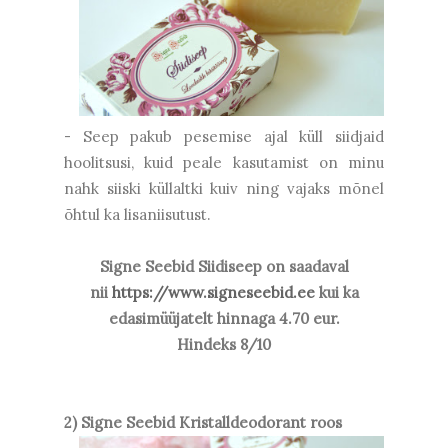
- Seep pakub pesemise ajal küll siidjaid
hoolitsusi, kuid peale kasutamist on minu
nahk siiski küllaltki kuiv ning vajaks mõnel
õhtul ka lisaniisutust.
Signe Seebid Siidiseep on saadaval
nii
https://www.signeseebid.ee
kui ka
edasimüüjatelt hinnaga 4.70 eur.
Hindeks 8/10
2) Signe Seebid Kristalldeodorant roos