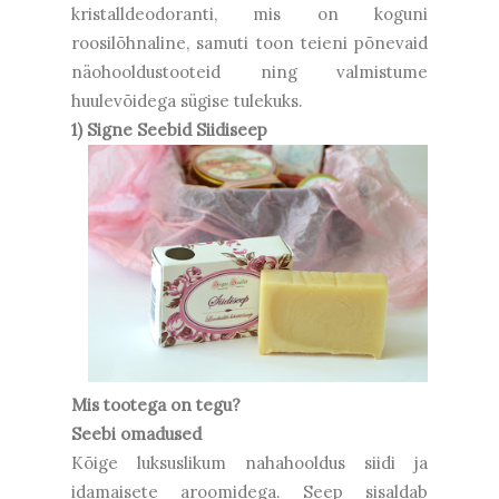
kristalldeodoranti, mis on koguni
roosilõhnaline, samuti toon teieni põnevaid
näohooldustooteid ning valmistume
huulevõidega sügise tulekuks.
1) Signe Seebid Siidiseep
Mis tootega on tegu?
Seebi omadused
Kõige luksuslikum nahahooldus siidi ja
idamaisete aroomidega. Seep sisaldab