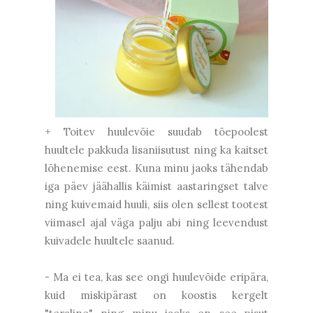
+ Toitev huulevõie suudab tõepoolest
huultele pakkuda lisaniisutust ning ka kaitset
lõhenemise eest. Kuna minu jaoks tähendab
iga päev jäähallis käimist aastaringset talve
ning kuivemaid huuli, siis olen sellest tootest
viimasel ajal väga palju abi ning leevendust
kuivadele huultele saanud.
- Ma ei tea, kas see ongi huulevõide eripära,
kuid miskipärast on koostis kergelt