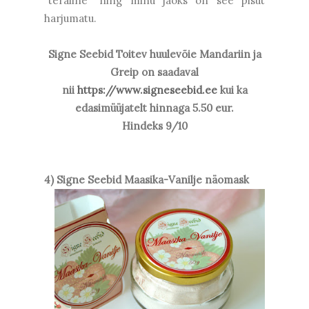
"teraline" ning minu jaoks on see pisut
harjumatu.
Signe Seebid Toitev huulevõie Mandariin ja
Greip
on saadaval
nii
https://www.signeseebid.ee
kui ka
edasimüüjatelt hinnaga 5.50 eur.
Hindeks 9/10
4) Signe Seebid Maasika-Vanilje näomask