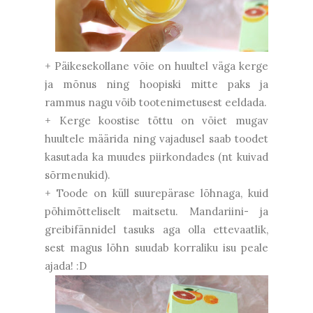
+ Päikesekollane võie on huultel väga kerge
ja mõnus ning hoopiski mitte paks ja
rammus nagu võib tootenimetusest eeldada.
+ Kerge koostise tõttu on võiet mugav
huultele määrida ning vajadusel saab toodet
kasutada ka muudes piirkondades (nt kuivad
sõrmenukid).
+ Toode on küll suurepärase lõhnaga, kuid
põhimõtteliselt maitsetu. Mandariini- ja
greibifännidel tasuks aga olla ettevaatlik,
sest magus lõhn suudab korraliku isu peale
ajada! :D