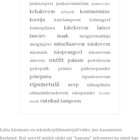
juuksesprei
juukseviimistlus
juuksevärv
kehakreem
kontuurimine
kehaõli
koorija
kuivšampoon
kulmugeel
kätekreem
lainer
kulmupliiats
lauvärv
mask
meigieemaldaja
mitsellaarvesi
näokreem
meigisprei
näopesugeel
näomask
näoseerum
outfit
palsam
näovesi
peitekreem
peitepulk
primer
päikesepuuder
põsepuna
ripsmeseerum
ripsmetušš
seep
silmapliiats
silmaümbruskreem
särapuuder
tooniv
vistrikud
šampoon
mask
Luba küsimata on tekstide/pildimaterjali/video jms kasutamine
keelatud. Kui soovid miskit siiski siit "napsata" informeeri ka mind kas