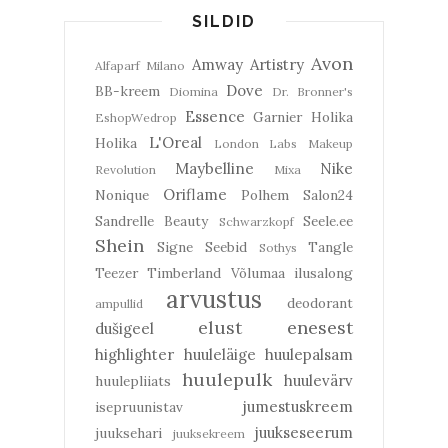
SILDID
Avon
Amway
Artistry
Alfaparf Milano
Dove
BB-kreem
Diomina
Dr. Bronner's
Essence
Garnier
Holika
EshopWedrop
L'Oreal
Holika
London Labs
Makeup
Maybelline
Nike
Revolution
Mixa
Oriflame
Nonique
Polhem
Salon24
Sandrelle Beauty
Seele.ee
Schwarzkopf
Shein
Signe Seebid
Tangle
Sothys
Teezer
Timberland
Võlumaa ilusalong
arvustus
deodorant
ampullid
elust enesest
dušigeel
highlighter
huuleläige
huulepalsam
huulepulk
huulevärv
huulepliiats
jumestuskreem
isepruunistav
juukseseerum
juuksehari
juuksekreem