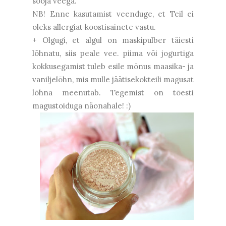
sooja veega.
NB! Enne kasutamist veenduge, et Teil ei
oleks allergiat koostisainete vastu.
+ Olgugi, et algul on maskipulber täiesti
lõhnatu, siis peale vee. piima või jogurtiga
kokkusegamist tuleb esile mõnus maasika- ja
vaniljelõhn, mis mulle jäätisekokteili magusat
lõhna meenutab. Tegemist on tõesti
magustoiduga näonahale! :)