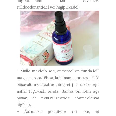
hügieenilisem kui tavalistel
rulldeodorantidel või higipulkadel.
+ Mulle meeldib see, et tootel on tunda küll
magusat roosilõhna, kuid samas on see siiski
piisavalt neutraalne ning ei jää riietel ega
nahal tugevasti tunda. Samas on lõhn aga
piisav, et neutraliseerida ebameeldivat
higihaisu.
+ Äärmiselt positiivne on see, et