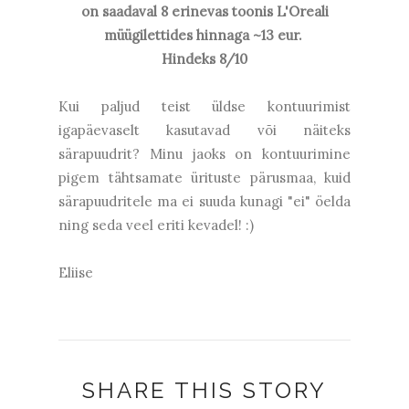
on saadaval 8 erinevas toonis L'Oreali
müügilettides hinnaga ~13 eur.
Hindeks 8/10
Kui paljud teist üldse kontuurimist
igapäevaselt kasutavad või näiteks
särapuudrit? Minu jaoks on kontuurimine
pigem tähtsamate ürituste pärusmaa, kuid
särapuudritele ma ei suuda kunagi "ei" öelda
ning seda veel eriti kevadel! :)
Eliise
SHARE THIS STORY