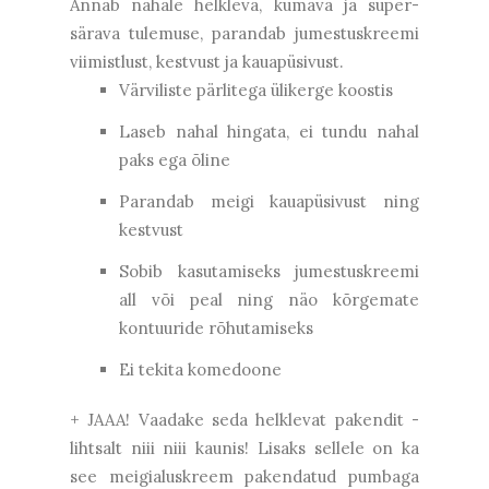
Annab nahale helkleva, kumava ja super-
särava tulemuse, parandab jumestuskreemi
viimistlust, kestvust ja kauapüsivust.
Värviliste pärlitega ülikerge koostis
Laseb nahal hingata, ei tundu nahal
paks ega õline
Parandab meigi kauapüsivust ning
kestvust
Sobib kasutamiseks jumestuskreemi
all või peal ning näo kõrgemate
kontuuride rõhutamiseks
Ei tekita komedoone
+ JAAA! Vaadake seda helklevat pakendit -
lihtsalt niii niii kaunis! Lisaks sellele on ka
see meigialuskreem pakendatud pumbaga