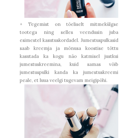
+ Tegemist on tõeliselt mitmekülgse
tootega ning selles veendusin juba
esimestel kasutuskordadel. Jumestuspulkasid
saab kreemja ja mõnusa koostise tõttu
kasutada ka kogu näo katmisel justkui
jumestuskreemina, kuid samas võib
jumestuspulki kanda ka jumestuskreemi
peale, et luua veelgi tugevam meigipõhi.