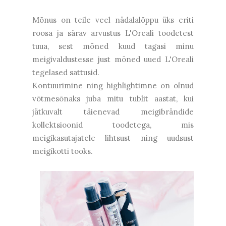
Mõnus on teile veel nädalalõppu üks eriti
roosa ja särav arvustus L'Oreali toodetest
tuua, sest mõned kuud tagasi minu
meigivaldustesse just mõned uued L'Oreali
tegelased sattusid.
Kontuurimine ning highlightimne on olnud
võtmesõnaks juba mitu tublit aastat, kui
jätkuvalt täienevad meigibrändide
kollektsioonid toodetega, mis
meigikasutajatele lihtsust ning uudsust
meigikotti tooks.