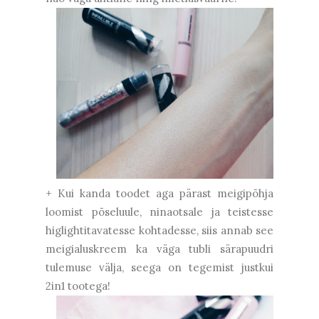
+ Kui kanda toodet aga pärast meigipõhja
loomist põseluule, ninaotsale ja teistesse
higlightitavatesse kohtadesse, siis annab see
meigialuskreem ka väga tubli särapuudri
tulemuse välja, seega on tegemist justkui
2in1 tootega!