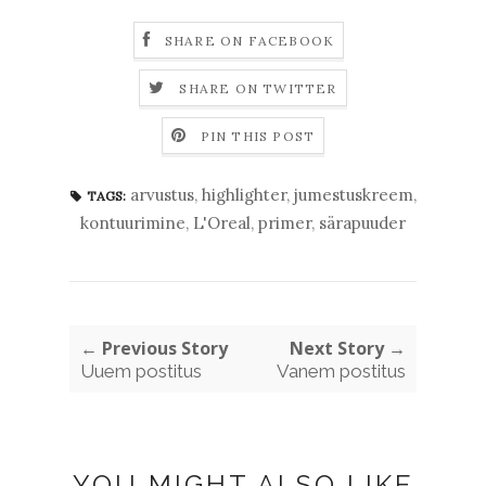
SHARE ON FACEBOOK
SHARE ON TWITTER
PIN THIS POST
arvustus
,
highlighter
,
jumestuskreem
,
TAGS:
kontuurimine
,
L'Oreal
,
primer
,
särapuuder
← Previous Story
Next Story →
Uuem postitus
Vanem postitus
YOU MIGHT ALSO LIKE