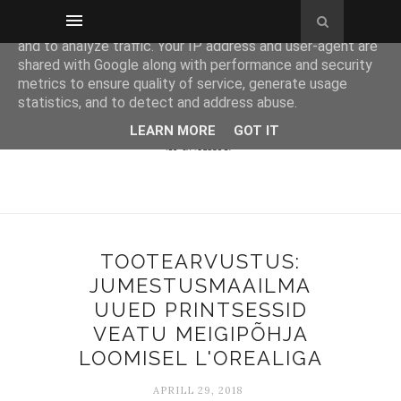
This site uses cookies from Google to deliver its services
and to analyze traffic. Your IP address and user-agent are
shared with Google along with performance and security
metrics to ensure quality of service, generate usage
statistics, and to detect and address abuse.
LEARN MORE
GOT IT
TOOTEARVUSTUS:
JUMESTUSMAAILMA
UUED PRINTSESSID
VEATU MEIGIPÕHJA
LOOMISEL L'OREALIGA
APRILL 29, 2018