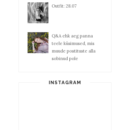
Outfit: 28.07
Q&A ehk aeg panna
teele küsimused, mis
muude postituste alla
sobinud pole
INSTAGRAM