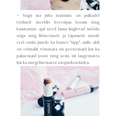
+ Nagu ma juba mainisin, on pulkadel
tõeliselt meeldiv kreemjas koosis ning
kasutamise ajal need lausa liuglevad mööda
nägu ning libisevusele ja täpsusele annab
veel vunki juurde ka kumer "tipp", mille abil
on võimalik tõmmata nii peenemaid kui ka
paksemaid jooni ning seda nii laugemates
kui ka nurgelisemates näopiirkondades.