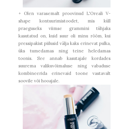
+ Olen varasemalt proovinud L'Oreali V-
shape kontuurimistoodet, mis küll
praeguseks viimse grammini tühjaks
kasutatud on, kuid suur oli minu rõõm, kui
pressipakist piilusid välja kaks erinevat pulka,
üks tumedamas ning teine heledamas
toonis. See annab kasutajale kordades
suurema valikuvõimaluse ning vabaduse
kombineerida erinevaid toone vastavalt
soovile või hooajale.