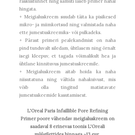
raskustunnet ning samuti laseb primer nahal
hingata.
+ Meigialuskreem suudab täita ka pisikesed
mikro- ja miimkortsud ning valmistada naha
ette jumestuskreemiks- või pulkadeks.
+ Pärast primeri pealekandmist on naha
pind tunduvalt siledam, ühtlasem ning õrnalt
isegi kleepuv, et tagada võimalikult hea ja
ühtlane kinnituvus jumestuskreemile.
+ Meigialuskreem aitab hoida ka naha
niisutatuna ning vältida nahakuivust, mis
võib olla tingitud matistavate
jumestuskeemide kasutamisest.
L'Oreal Paris Infaillible Pore Refining
Primer poore vähendav meigialuskreem
on
saadaval 8 erinevas toonis L'Oreali
müügilettides hinnaga ~13 eur.