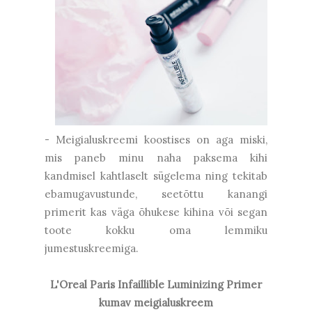
- Meigialuskreemi koostises on aga miski,
mis paneb minu naha paksema kihi
kandmisel kahtlaselt sügelema ning tekitab
ebamugavustunde, seetõttu kanangi
primerit kas väga õhukese kihina või segan
toote kokku oma lemmiku
jumestuskreemiga.
L'Oreal Paris Infaillible Luminizing Primer
kumav meigialuskreem