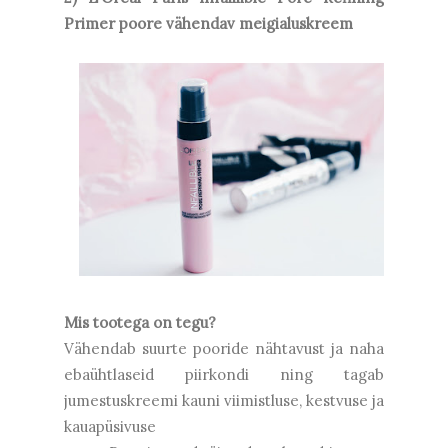
Primer poore vähendav meigialuskreem
Mis tootega on tegu?
Vähendab suurte pooride nähtavust ja naha
ebaühtlaseid piirkondi ning tagab
jumestuskreemi kauni viimistluse, kestvuse ja
kauapüsivuse