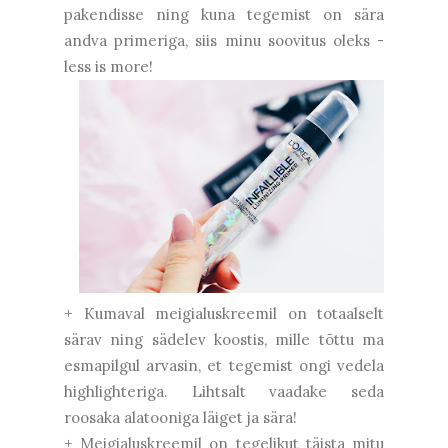
pakendisse ning kuna tegemist on sära
andva primeriga, siis minu soovitus oleks -
less is more!
+ Kumaval meigialuskreemil on totaalselt
särav ning sädelev koostis, mille tõttu ma
esmapilgul arvasin, et tegemist ongi vedela
highlighteriga. Lihtsalt vaadake seda
roosaka alatooniga läiget ja sära!
+ Meigialuskreemil on tegelikut täista mitu