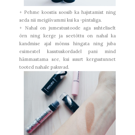
+ Pehme koostis soosib ka hajutamist ning
seda nii meigišvammi kui ka -pintsliga.
+ Nahal on jumestustoode aga suhteliselt
õrn ning kerge ja seetõttu on nahal ka
kandmise ajal mõnus hingata ning juba
esimestel kasutuskordadel pani mind
hämmastama see, kui suurt kergustunnet
tooted nahale pakuvad.