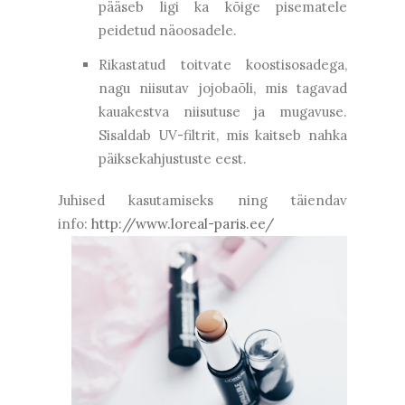
pääseb ligi ka kõige pisematele
peidetud näoosadele.
Rikastatud toitvate koostisosadega,
nagu niisutav jojobaõli, mis tagavad
kauakestva niisutuse ja mugavuse.
Sisaldab UV-filtrit, mis kaitseb nahka
päiksekahjustuste eest.
Juhised kasutamiseks ning täiendav
info:
http://www.loreal-paris.ee/