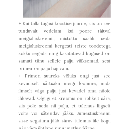
+ Kui tulla tagasi koostise juurde, siis on see
tunduvalt vedelam kui poore täitval
meigialuskreemil, mistõttu saabki seda
meigialuskreemi kergesti teiste toodetega
kokku segada ning kasutatavad kogused on
samuti tänu sellele palju väiksemad, sest
primer on palju hajuvam.
+ Primeri suureks võluks ongi just see
kevadiselt särtsaka meigi loomine, mida
ilmselt väga palju just kevadel oma näole
ihkavad. Olgugi et kreemis on rohkelt sära,
siis pole seda nii palju, et tulemus liigselt
võlts või sätendav jääks. Jumestuskreemi
sisse segatuna jääb särav tulemus üle kogu
näo väga ühtlane ning imetlusväärne.