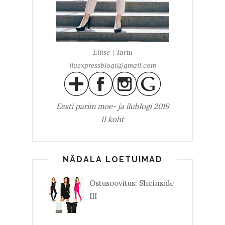
Eliise | Tartu
iluexpressblogi@gmail.com
Eesti parim
moe- ja ilublogi 2019
II koht
NÄDALA LOETUIMAD
Ostusoovitus: Sheinside
III