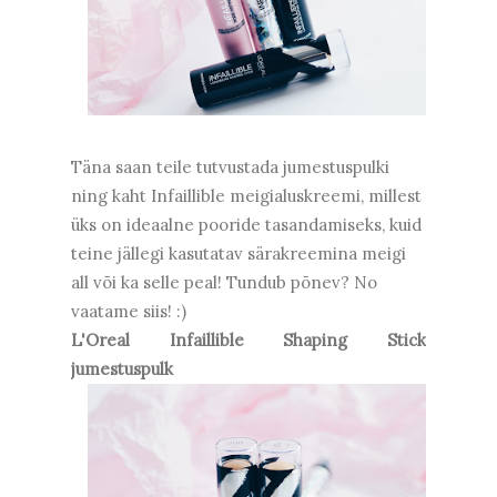
Täna saan teile tutvustada jumestuspulki
ning kaht Infaillible meigialuskreemi, millest
üks on ideaalne pooride tasandamiseks, kuid
teine jällegi kasutatav särakreemina meigi
all või ka selle peal! Tundub põnev? No
vaatame siis! :)
L'Oreal Infaillible Shaping Stick
jumestuspulk