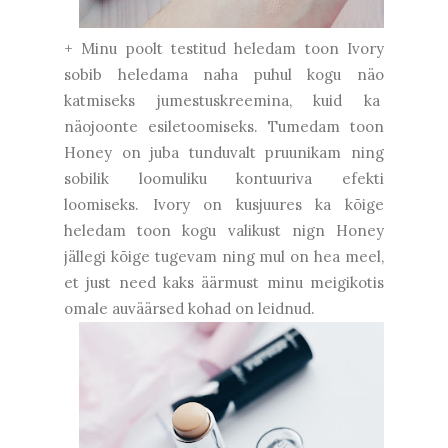
+ Minu poolt testitud heledam toon Ivory
sobib heledama naha puhul kogu näo
katmiseks jumestuskreemina, kuid ka
näojoonte esiletoomiseks. Tumedam toon
Honey on juba tunduvalt pruunikam ning
sobilik loomuliku kontuuriva efekti
loomiseks. Ivory on kusjuures ka kõige
heledam toon kogu valikust nign Honey
jällegi kõige tugevam ning mul on hea meel,
et just need kaks äärmust minu meigikotis
omale auväärsed kohad on leidnud.