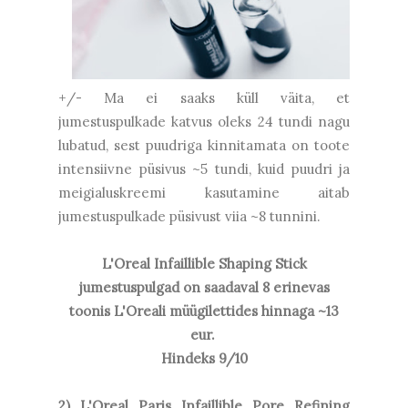
+/- Ma ei saaks küll väita, et
jumestuspulkade katvus oleks 24 tundi nagu
lubatud, sest puudriga kinnitamata on toote
intensiivne püsivus ~5 tundi, kuid puudri ja
meigialuskreemi kasutamine aitab
jumestuspulkade püsivust viia ~8 tunnini.
L'Oreal Infaillible Shaping Stick
jumestuspulgad on saadaval 8 erinevas
toonis L'Oreali müügilettides hinnaga ~13
eur.
Hindeks 9/10
2) L'Oreal Paris Infaillible Pore Refining