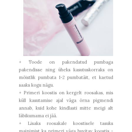
+ Toode on pakendatud pumbaga
pakendisse ning üheks kasutuskorraks on
mõistlik pumbata 1-2 pumbatäit, et kaetud
saaks kogu nägu.
+ Primeri koostis on kergelt roosakas, mis
küll kasutamise ajal väga õrna pigmendi
annab, kuid kohe kindlasti mitte meigi alt
läbikumama ei jää.
+ Lisaks roosakale koostisele tasuks
mainimist ka primeri väga huvitav koostis -