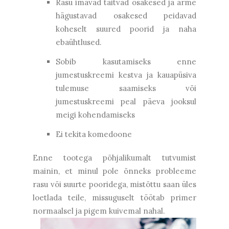
Rasu imavad täitvad osakesed ja arme
hägustavad osakesed peidavad
koheselt suured poorid ja naha
ebaühtlused.
Sobib kasutamiseks enne
jumestuskreemi kestva ja kauapüsiva
tulemuse saamiseks või
jumestuskreemi peal päeva jooksul
meigi kohendamiseks
Ei tekita komedoone
Enne tootega põhjalikumalt tutvumist
mainin, et minul pole õnneks probleeme
rasu või suurte pooridega, mistõttu saan üles
loetlada teile, missuguselt töötab primer
normaalsel ja pigem kuivemal nahal.