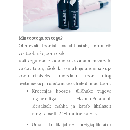
Mis tootega on tegu?
Olenevalt toonist kas ühtlustab, kontuurib
või toob näojooni esile.
Vali kogu näole kandmiseks oma nahavärvile
vastav toon, näole kitsama kuju andmiseks ja
kontuurimiseks tumedam toon ning
peitmiseks ja rõhutamiseks heledamad toon.
Kreemjas koostis, üliõhuke tugeva
pigmendiga tekstuur.Sulandub
ideaalselt nahka ja katab ühtlaselt
ning täpselt. 24-tunnine katvus.
Ümar kuulikujuline meigiaplikaator