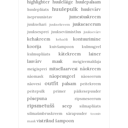
highlighter
huuleläige
huulepalsam
huulepulk
huulevärv
huulepliiats
jumestuskreem
isepruunistav
juukseseerum
juuksehari
juuksekreem
juuksesprei
juukseviimistlus
juuksevärv
kehakreem
kontuurimine
kehaõli
koorija
kuivšampoon
kulmugeel
kätekreem
lainer
kulmupliiats
lauvärv
mask
meigieemaldaja
mitsellaarvesi
näokreem
meigisprei
näopesugeel
näomask
näoseerum
outfit
palsam
näovesi
peitekreem
peitepulk
primer
päikesepuuder
põsepuna
ripsmeseerum
ripsmetušš
seep
silmapliiats
silmaümbruskreem
särapuuder
tooniv
vistrikud
šampoon
mask