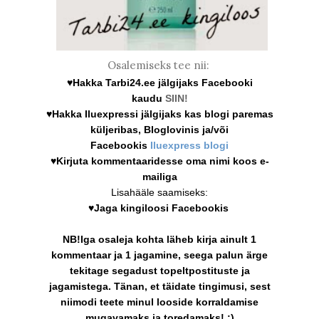
Osalemiseks tee nii:
♥Hakka Tarbi24.ee jälgijaks Facebooki
kaudu
SIIN!
♥Hakka Iluexpressi jälgijaks kas blogi paremas
küljeribas, Bloglovinis ja/või
Facebookis
Iluexpress blogi
♥Kirjuta kommentaaridesse oma nimi koos e-
mailiga
Lisahääle saamiseks:
♥Jaga kingiloosi Facebookis
NB!Iga osaleja kohta läheb kirja ainult 1
kommentaar ja 1 jagamine, seega palun ärge
tekitage segadust topeltpostituste ja
jagamistega. Tänan, et täidate tingimusi, sest
niimodi teete minul looside korraldamise
mugavamaks ja toredamaks! :)