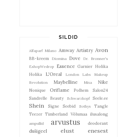
SILDID
Avon
Amway
Artistry
Alfaparf Milano
Dove
BB-kreem
Diomina
Dr. Bronner's
Essence
Garnier
Holika
EshopWedrop
L'Oreal
Holika
London Labs
Makeup
Maybelline
Nike
Revolution
Mixa
Oriflame
Nonique
Polhem
Salon24
Sandrelle Beauty
Seele.ee
Schwarzkopf
Shein
Signe Seebid
Tangle
Sothys
Teezer
Timberland
Võlumaa ilusalong
arvustus
deodorant
ampullid
elust enesest
dušigeel