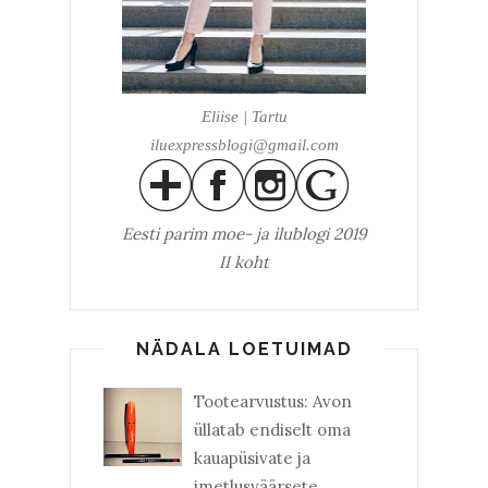
Eliise | Tartu
iluexpressblogi@gmail.com
Eesti parim
moe- ja ilublogi 2019
II koht
NÄDALA LOETUIMAD
Tootearvustus: Avon
üllatab endiselt oma
kauapüsivate ja
imetlusväärsete