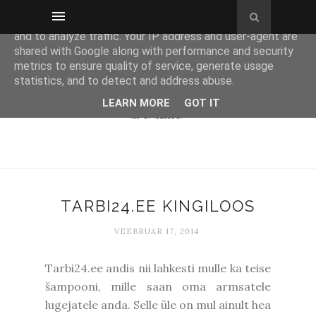
This site uses cookies from Google to deliver its services
and to analyze traffic. Your IP address and user-agent are
shared with Google along with performance and security
metrics to ensure quality of service, generate usage
statistics, and to detect and address abuse.
LEARN MORE
GOT IT
TARBI24.EE KINGILOOS
VEEBRUAR 17, 2014
Tarbi24.ee andis nii lahkesti mulle ka teise
šampooni, mille saan oma armsatele
lugejatele anda. Selle üle on mul ainult hea